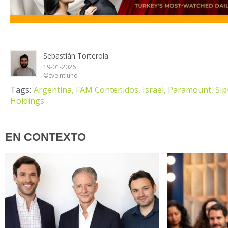
Sebastián Torterola
19-01-2026
©cveintiuno
Tags:
Argentina,
FAM Contenidos,
Israel,
Paramount,
Sip
Holdings
EN CONTEXTO