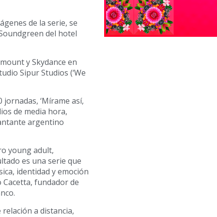
ágenes de la serie, se
l Soundgreen del hotel
ramount y Skydance en
udio Sipur Studios (‘We
jornadas, ‘Mírame así,
ios de media hora,
cantante argentino
ro young adult,
ultado es una serie que
sica, identidad y emoción
o Cacetta, fundador de
nco.
 relación a distancia,