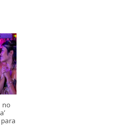
o no
a’
 para