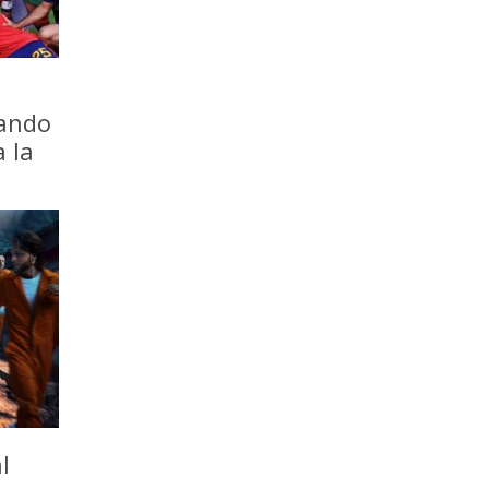
iando
a la
l