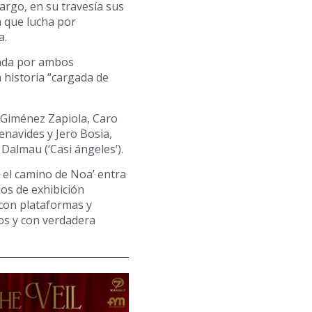
argo, en su travesía sus
n que lucha por
a.
etada por ambos
 historia “cargada de
 Giménez Zapiola, Caro
navides y Jero Bosia,
Dalmau (‘Casi ángeles’).
 el camino de Noa’ entra
hos de exhibición
 con plataformas y
os y con verdadera