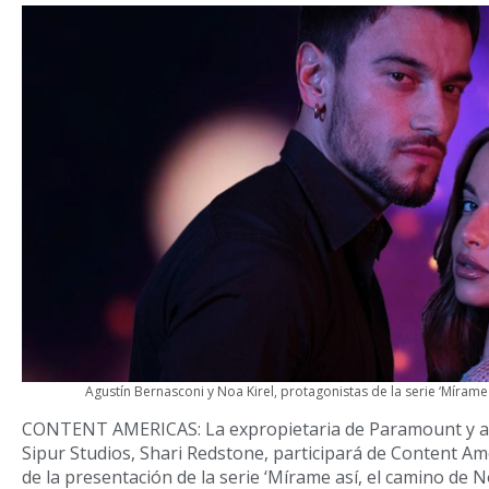
Agustín Bernasconi y Noa Kirel, protagonistas de la serie ‘Mírame
CONTENT AMERICAS: La expropietaria de Paramount y a
Sipur Studios, Shari Redstone, participará de Content Am
de la presentación de la serie ‘Mírame así, el camino de N