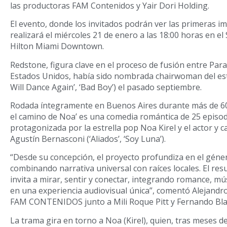
las productoras FAM Contenidos y Yair Dori Holding.
El evento, donde los invitados podrán ver las primeras im
realizará el miércoles 21 de enero a las 18:00 horas en e
Hilton Miami Downtown.
Redstone, figura clave en el proceso de fusión entre Pa
Estados Unidos, había sido nombrada chairwoman del est
Will Dance Again’, ‘Bad Boy’) el pasado septiembre.
Rodada íntegramente en Buenos Aires durante más de 60 
el camino de Noa’ es una comedia romántica de 25 episod
protagonizada por la estrella pop Noa Kirel y el actor y 
Agustín Bernasconi (‘Aliados’, ‘Soy Luna’).
“Desde su concepción, el proyecto profundiza en el géne
combinando narrativa universal con raíces locales. El res
invita a mirar, sentir y conectar, integrando romance, mú
en una experiencia audiovisual única”, comentó Alejandr
FAM CONTENIDOS junto a Mili Roque Pitt y Fernando Bla
La trama gira en torno a Noa (Kirel), quien, tras meses de