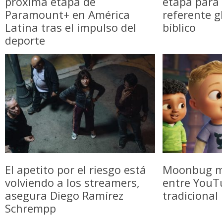
próxima etapa de
etapa para 
Paramount+ en América
referente g
Latina tras el impulso del
bíblico
deporte
El apetito por el riesgo está
Moonbug m
volviendo a los streamers,
entre YouTu
asegura Diego Ramírez
tradicional
Schrempp