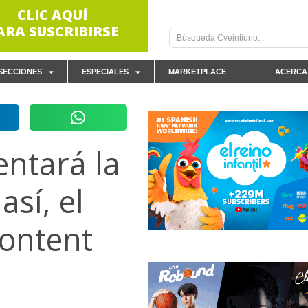
CLIC AQUÍ
ARA SUSCRIBIRSE
SECCIONES
ESPECIALES
MARKETPLACE
ACERCA
entará la
sí, el
ontent