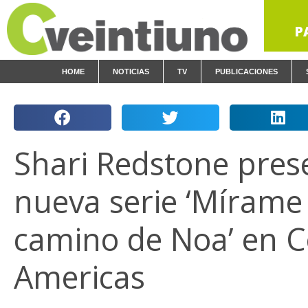
P
HOME
NOTICIAS
TV
PUBLICACIONES
Shari Redstone pres
nueva serie ‘Mírame a
camino de Noa’ en C
Americas