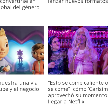
convertirse en
lanzar nuevos formatos
lobal del género
uestra una vía
“Esto se come caliente 
be y el negocio
se come”: cómo ‘Carísim
aprovechó su momento
llegar a Netflix