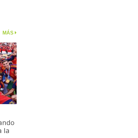
MÁS
iando
a la