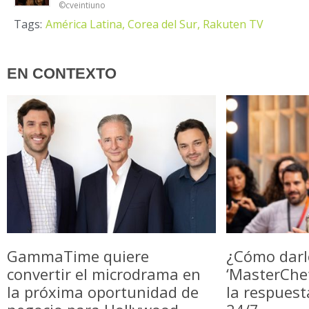
©cveintiuno
Tags:
América Latina,
Corea del Sur,
Rakuten TV
EN CONTEXTO
GammaTime quiere
¿Cómo darl
convertir el microdrama en
‘MasterChe
la próxima oportunidad de
la respuest