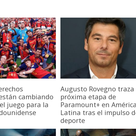
erechos
Augusto Rovegno traza 
 están cambiando
próxima etapa de
del juego para la
Paramount+ en Améric
adounidense
Latina tras el impulso d
deporte