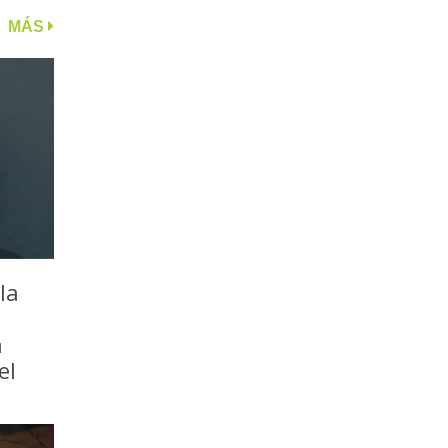
MÁS
la
a
el