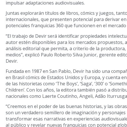
impulsar adaptaciones audiovisuales.
Juntas explorarán títulos de libros, cómics y juegos, tan
internacionales, que presenten potencial para derivar en s
potenciales franquicias 360 que funcionen en el mercado 
“El trabajo de Devir será identificar propiedades intelec
autor estén disponibles para los mercados propuestos,
análisis editorial que permita, a criterio de la productor
medios”, explicó Paulo Roberto Silva Junior, gerente edit
Devir.
Fundada en 1987 en San Pablo, Devir ha sido una compañí
en Brasil cómics de Estados Unidos y Europa, y cuenta en
de las historietas como ‘The Boys’, ‘Saga’, ‘300’ o ‘Somethi
Children’. Con los años, la editora también pasó a distrib
nacionales como Laerte Coutinho, Angeli, Adão Iturrusga
“Creemos en el poder de las buenas historias, y las obra
son un verdadero semillero de imaginación y personajes
transformar esas narrativas en experiencias audiovisua
al público y revelar nuevas franquicias con potencial glob