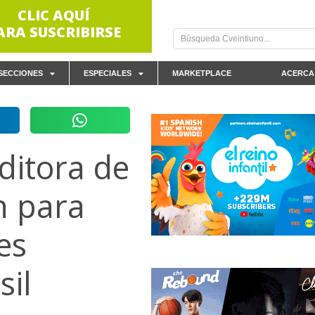
CLIC AQUÍ
ARA SUSCRIBIRSE
SECCIONES
ESPECIALES
MARKETPLACE
ACERCA
editora de
n para
es
sil