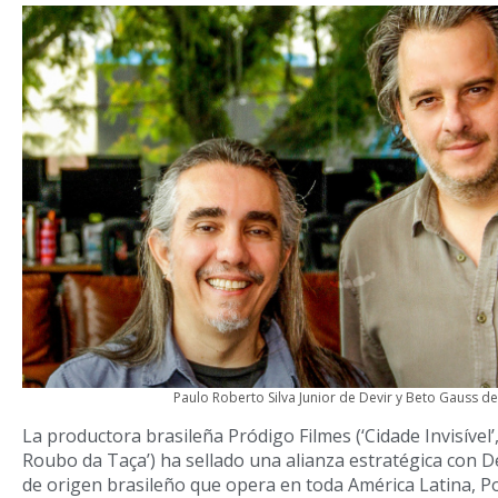
Paulo Roberto Silva Junior de Devir y Beto Gauss d
La productora brasileña Pródigo Filmes (‘Cidade Invisível’,
Roubo da Taça’) ha sellado una alianza estratégica con De
de origen brasileño que opera en toda América Latina, P