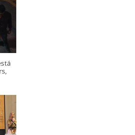
está
rs,