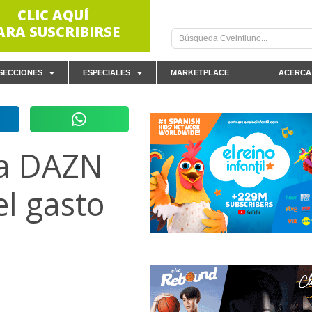
CLIC AQUÍ
ARA SUSCRIBIRSE
SECCIONES
ESPECIALES
MARKETPLACE
ACERCA
 a DAZN
el gasto