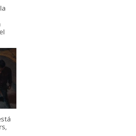
la
a
el
está
rs,