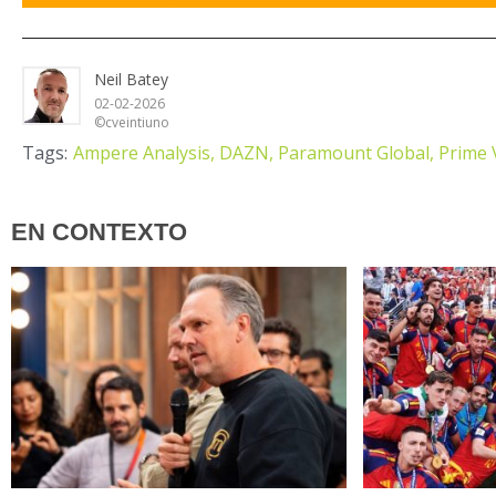
Neil Batey
02-02-2026
©cveintiuno
Tags:
Ampere Analysis,
DAZN,
Paramount Global,
Prime 
EN CONTEXTO