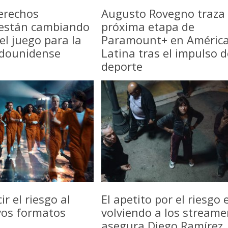
erechos
Augusto Rovegno traza 
 están cambiando
próxima etapa de
del juego para la
Paramount+ en Améric
adounidense
Latina tras el impulso d
deporte
r el riesgo al
El apetito por el riesgo 
vos formatos
volviendo a los streame
asegura Diego Ramírez