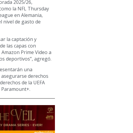
orada 2025/26,
, como la NFL Thursday
League en Alemania,
l nivel de gasto de
ar la captación y
 de las capas con
mo Amazon Prime Video a
hos deportivos”, agregó.
resentarán una
e asegurarse derechos
e derechos de la UEFA
e Paramount+.