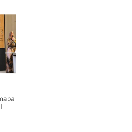
 mapa
l