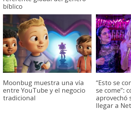
bíblico
Moonbug muestra una vía
“Esto se co
entre YouTube y el negocio
se come”: c
tradicional
aprovechó
llegar a Net