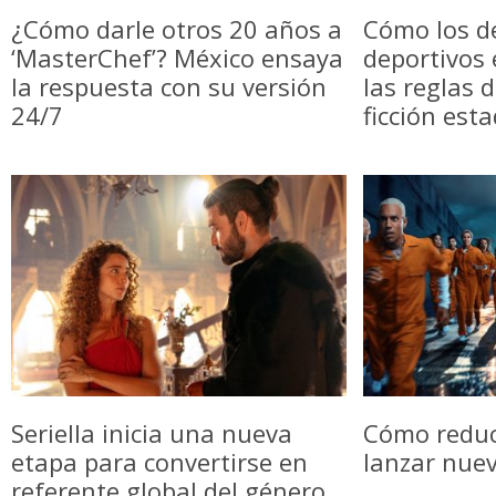
¿Cómo darle otros 20 años a
Cómo los d
‘MasterChef’? México ensaya
deportivos
la respuesta con su versión
las reglas 
24/7
ficción est
Seriella inicia una nueva
Cómo reduci
etapa para convertirse en
lanzar nue
referente global del género