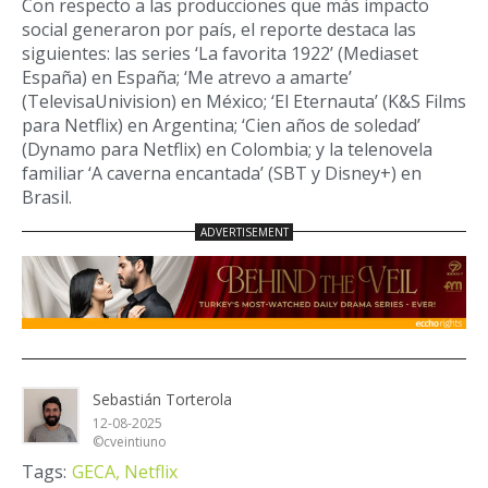
Con respecto a las producciones que más impacto
social generaron por país, el reporte destaca las
siguientes: las series ‘La favorita 1922’ (Mediaset
España) en España; ‘Me atrevo a amarte’
(TelevisaUnivision) en México; ‘El Eternauta’ (K&S Films
para Netflix) en Argentina; ‘Cien años de soledad’
(Dynamo para Netflix) en Colombia; y la telenovela
familiar ‘A caverna encantada’ (SBT y Disney+) en
Brasil.
Sebastián Torterola
12-08-2025
©cveintiuno
Tags:
GECA,
Netflix