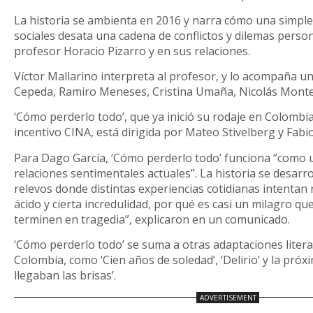
La historia se ambienta en 2016 y narra cómo una simple
sociales desata una cadena de conflictos y dilemas person
profesor Horacio Pizarro y en sus relaciones.
Víctor Mallarino interpreta al profesor, y lo acompaña un
Cepeda, Ramiro Meneses, Cristina Umaña, Nicolás Monter
‘Cómo perderlo todo’, que ya inició su rodaje en Colombia
incentivo CINA, está dirigida por Mateo Stivelberg y Fabi
Para Dago García, ‘Cómo perderlo todo’ funciona “como u
relaciones sentimentales actuales”. La historia se desarr
relevos donde distintas experiencias cotidianas intenta
ácido y cierta incredulidad, por qué es casi un milagro q
terminen en tragedia”, explicaron en un comunicado.
‘Cómo perderlo todo’ se suma a otras adaptaciones literar
Colombia, como ‘Cien años de soledad’, ‘Delirio’ y la próx
llegaban las brisas’.