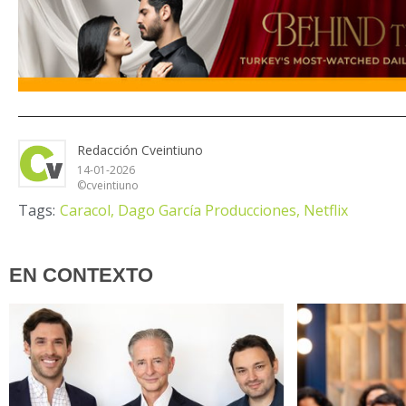
Redacción Cveintiuno
14-01-2026
©cveintiuno
Tags:
Caracol,
Dago García Producciones,
Netflix
EN CONTEXTO