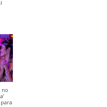
l
o no
a’
 para