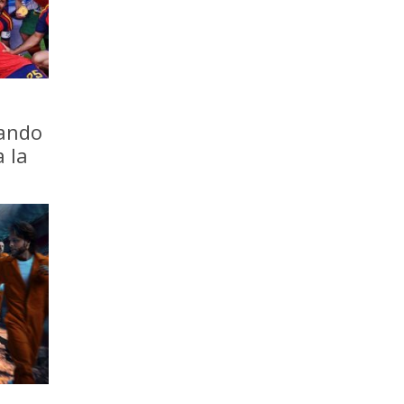
iando
a la