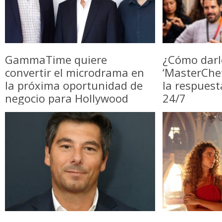
GammaTime quiere
¿Cómo darl
convertir el microdrama en
‘MasterChe
la próxima oportunidad de
la respuest
negocio para Hollywood
24/7