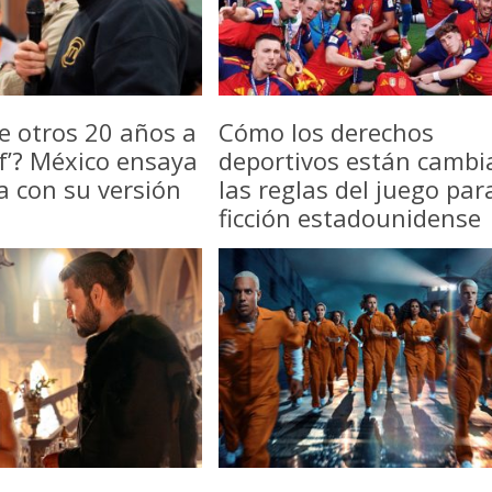
e otros 20 años a
Cómo los derechos
f’? México ensaya
deportivos están camb
a con su versión
las reglas del juego par
ficción estadounidense