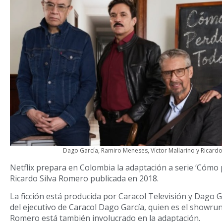
Dago García, Ramiro Meneses, Víctor Mallarino y Ricard
Netflix prepara en Colombia la adaptación a serie ‘Cómo 
Ricardo Silva Romero publicada en 2018.
La ficción está producida por Caracol Televisión y Dago G
del ejecutivo de Caracol Dago García, quien es el showrunn
Romero está también involucrado en la adaptación.