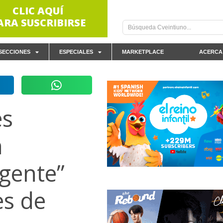
CLIC AQUÍ
ARA SUSCRIBIRSE
SECCIONES
ESPECIALES
MARKETPLACE
ACERCA
es
n
rgente”
es de