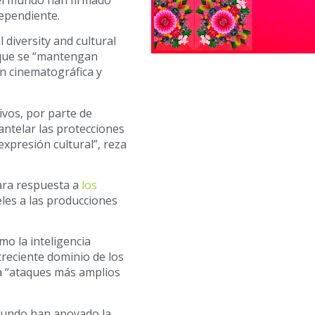
dependiente.
l diversity and cultural
s que se “mantengan
n cinematográfica y
ivos, por parte de
antelar las protecciones
expresión cultural”, reza
lara respuesta a
los
es a las producciones
o la inteligencia
 creciente dominio de los
a “ataques más amplios
 mundo han apoyado la