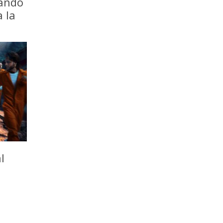
iando
a la
l