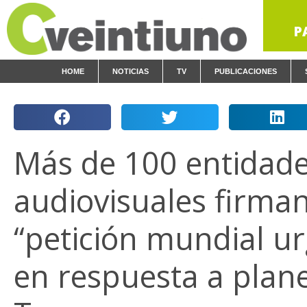
P
HOME
NOTICIAS
TV
PUBLICACIONES
Más de 100 entidad
audiovisuales firma
“petición mundial u
en respuesta a plan