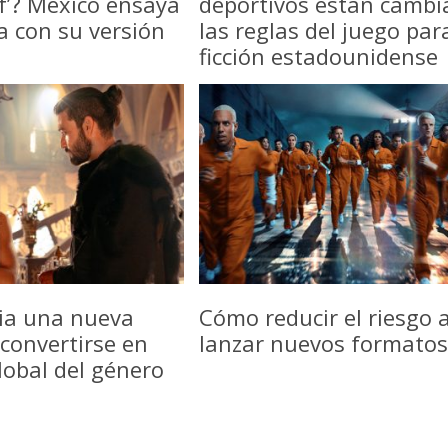
f’? México ensaya
deportivos están camb
a con su versión
las reglas del juego par
ficción estadounidense
icia una nueva
Cómo reducir el riesgo a
convertirse en
lanzar nuevos formatos
lobal del género