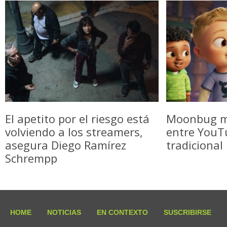
El apetito por el riesgo está
Moonbug m
volviendo a los streamers,
entre YouTu
asegura Diego Ramírez
tradicional
Schrempp
HOME
NOTICIAS
EN CONTEXTO
SUSCRIBIRSE