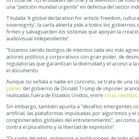
una “petición mundial urgente” en defensa del sector in
Titulada ‘A global declaration for artistic freedom, cultura
sovereignty’, la carta abierta pide a todos los gobierno
firmes y salvaguarden los sistemas que apoyan la creació
audiovisual independiente”.
“Estamos siendo testigos de intentos cada vez más agres
actores políticos y corporativos con gran poder, de desm
regulatorias que garantizan la diversidad y el acceso a la 
el documento.
Aunque no señala a nadie en concreto, se trata de una c
planes
del gobierno de Donald Trump de imponer arancel
realizadas fuera de Estados Unidos, entre
otras medidas
.
Sin embargo, también apunta a “desafíos emergentes com
artificial, las plataformas impulsadas por algoritmos y el
conglomerados globales del entretenimiento”, así como 
contra el pluralismo y la libertad de expresión”.
“Durante décadas, gobiernos e instituciones de todo el