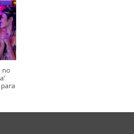
o no
a’
 para