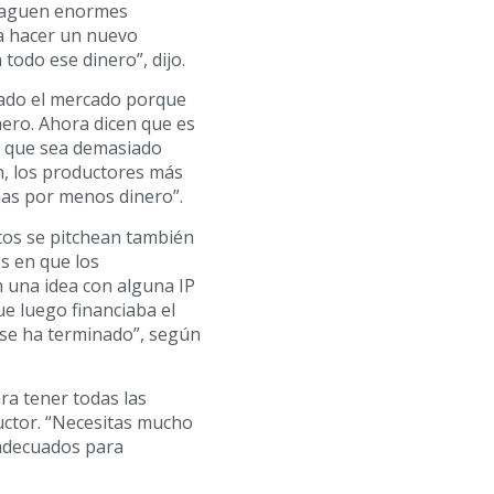
 paguen enormes
 a hacer un nuevo
todo ese dinero”, dijo.
cado el mercado porque
ero. Ahora dicen que es
a que sea demasiado
n, los productores más
as por menos dinero”.
tos se pitchean también
s en que los
una idea con alguna IP
ue luego financiaba el
“se ha terminado”, según
ra tener todas las
ductor. “Necesitas mucho
 adecuados para