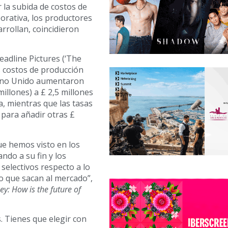
r la subida de costos de
porativa, los productores
rrollan, coincidieron
adline Pictures (‘The
os costos de producción
eino Unido aumentaron
millones) a £ 2,5 millones
a, mientras que las tasas
 para añadir otras £
que hemos visto en los
ando a su fin y los
electivos respecto a lo
o que sacan al mercado”,
y: How is the future of
. Tienes que elegir con