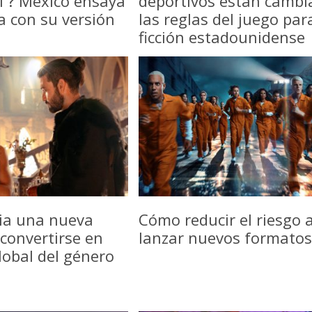
f’? México ensaya
deportivos están camb
a con su versión
las reglas del juego par
ficción estadounidense
icia una nueva
Cómo reducir el riesgo a
convertirse en
lanzar nuevos formatos
lobal del género