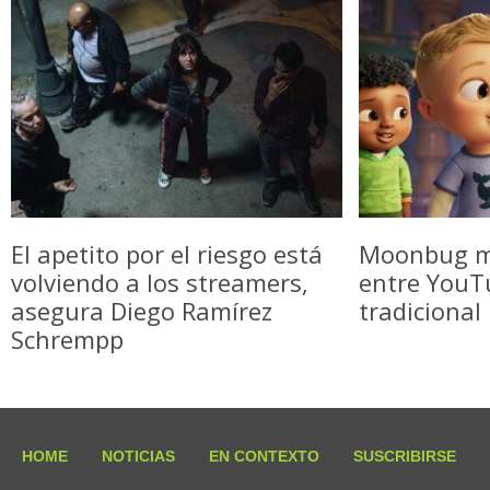
El apetito por el riesgo está
Moonbug m
volviendo a los streamers,
entre YouTu
asegura Diego Ramírez
tradicional
Schrempp
HOME
NOTICIAS
EN CONTEXTO
SUSCRIBIRSE