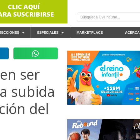
CLIC AQUÍ
ARA SUSCRIBIRSE
SECCIONES
ESPECIALES
MARKETPLACE
ACERCA
en ser
la subida
ción del