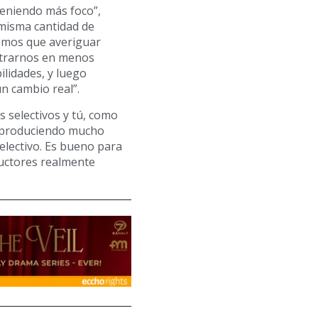
eniendo más foco”,
misma cantidad de
emos que averiguar
ntrarnos en menos
ilidades, y luego
un cambio real”.
 selectivos y tú, como
á produciendo mucho
electivo. Es bueno para
ductores realmente