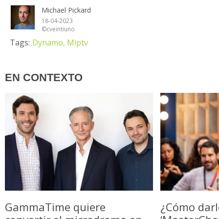
Michael Pickard
18-04-2023
©cveintiuno
Tags:
Dynamo,
Miptv
EN CONTEXTO
GammaTime quiere
¿Cómo darl