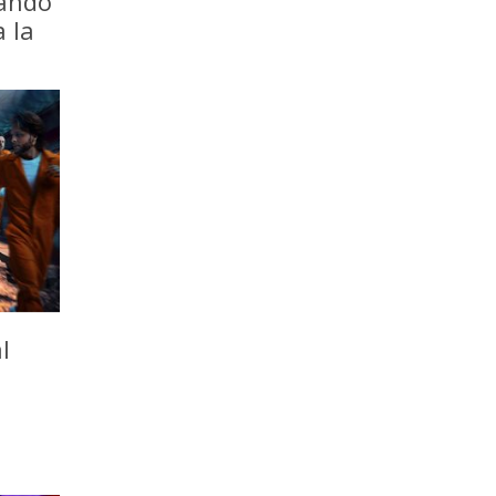
iando
a la
l