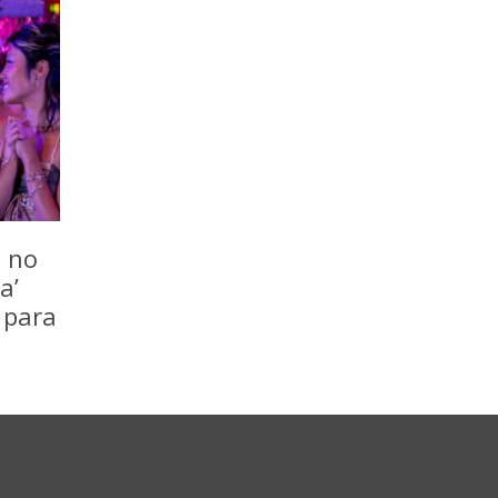
o no
a’
 para