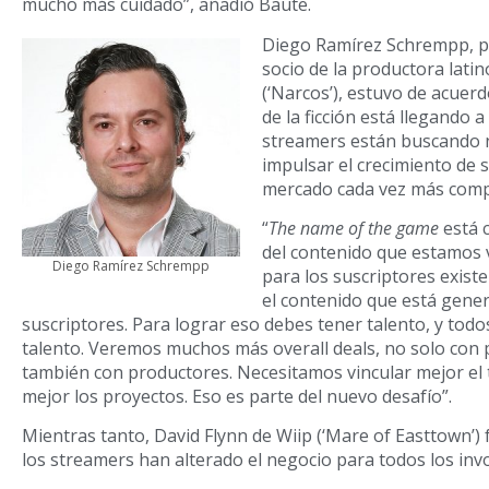
mucho más cuidado”, añadió Baute.
Diego Ramírez Schrempp, pr
socio de la productora lat
(‘Narcos’), estuvo de acuerd
de la ficción está llegando a 
streamers están buscando 
impulsar el crecimiento de 
mercado cada vez más compe
“
The name of the game
está 
del contenido que estamos 
Diego Ramírez Schrempp
para los suscriptores exist
el contenido que está gen
suscriptores. Para lograr eso debes tener talento, y tod
talento. Veremos muchos más overall deals, no solo con 
también con productores. Necesitamos vincular mejor el
mejor los proyectos. Eso es parte del nuevo desafío”.
Mientras tanto, David Flynn de Wiip (‘Mare of Easttown’) 
los streamers han alterado el negocio para todos los inv