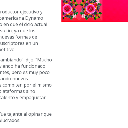
oductor ejecutivo y
inoamericana Dynamo
o en que el ciclo actual
su fin, ya que los
nuevas formas de
suscriptores en un
titivo.
cambiando”, dijo. “Mucho
viendo ha funcionado
entes, pero es muy poco
erando nuevos
os compiten por el mismo
plataformas sino
 talento y empaquetar
fue tajante al opinar que
olucrados.