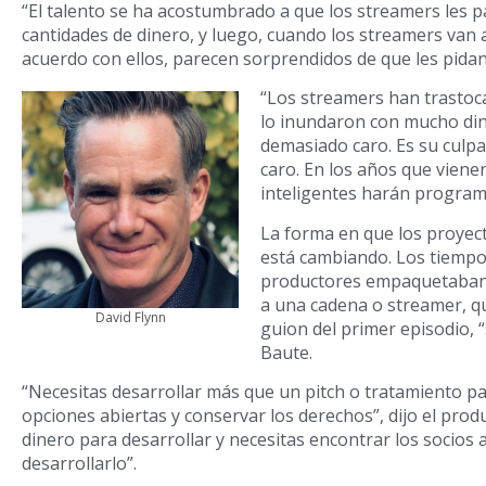
“El talento se ha acostumbrado a que los streamers les
cantidades de dinero, y luego, cuando los streamers van
acuerdo con ellos, parecen sorprendidos de que les pidan 
“Los streamers han trasto
lo inundaron con mucho din
demasiado caro. Es su culp
caro. En los años que viene
inteligentes harán program
La forma en que los proyec
está cambiando. Los tiempo
productores empaquetaban 
a una cadena ​​o streamer, q
David Flynn
guion del primer episodio, 
Baute.
“Necesitas desarrollar más que un pitch o tratamiento pa
opciones abiertas y conservar los derechos”, dijo el pro
dinero para desarrollar y necesitas encontrar los socios
desarrollarlo”.