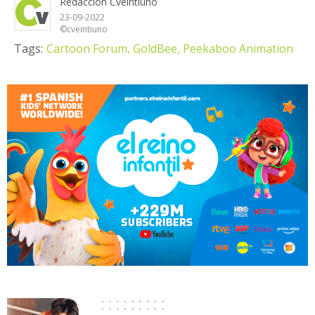
Redacción Cveintiuno
23-09-2022
©cveintiuno
Tags:
Cartoon Forum,
GoldBee,
Peekaboo Animation