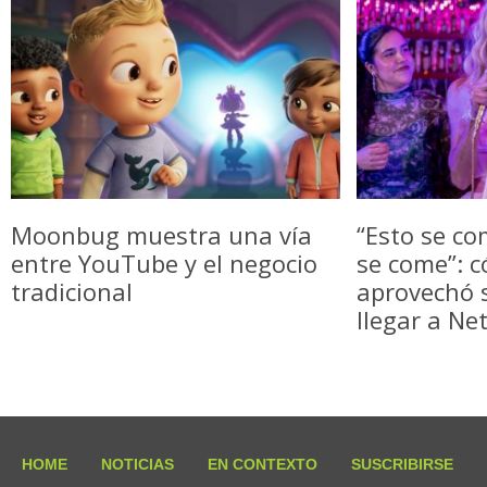
Moonbug muestra una vía
“Esto se co
entre YouTube y el negocio
se come”: c
tradicional
aprovechó
llegar a Net
HOME
NOTICIAS
EN CONTEXTO
SUSCRIBIRSE