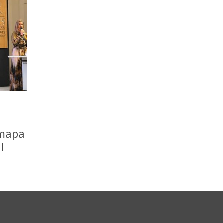
 mapa
l