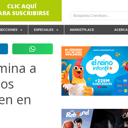
CLIC AQUÍ
ARA SUSCRIBIRSE
SECCIONES
ESPECIALES
MARKETPLACE
ACERCA
mina a
nos
den en