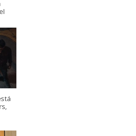
a
el
está
rs,