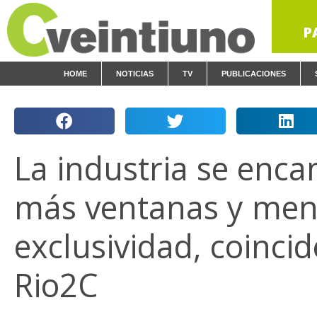
P
HOME
NOTICIAS
TV
PUBLICACIONES
La industria se enca
más ventanas y me
exclusividad, coinci
Rio2C