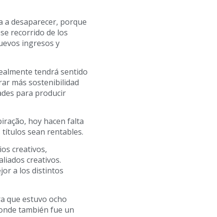
aya a desaparecer, porque
e recorrido de los
uevos ingresos y
ealmente tendrá sentido
rar más sostenibilidad
ades para producir
iração, hoy hacen falta
títulos sean rentables.
ios creativos,
liados creativos.
r a los distintos
ra que estuvo ocho
 donde también fue un