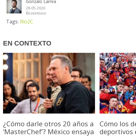
Gonzalo Larrea
28-05-2026
©cveintiuno
Tags:
Rio2C
EN CONTEXTO
¿Cómo darle otros 20 años a
Cómo los d
‘MasterChef’? México ensaya
deportivos