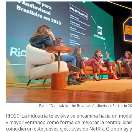
Panel “Outlook for the Brazilian Audiovisual Sector in 2
RIO2C: La industria televisiva se encamina hacia un mode
y mayor ventaneo como forma de mejorar la rentabilidad 
coincidieron este jueves ejecutivas de Netflix, Globoplay 