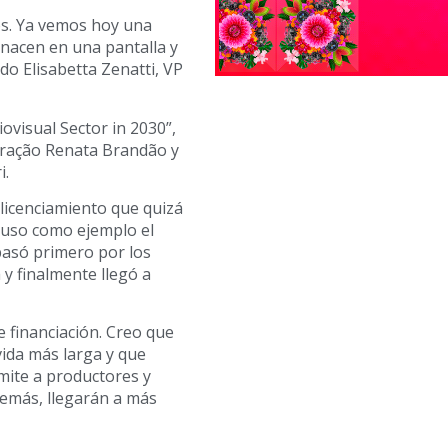
os. Ya vemos hoy una
e nacen en una pantalla y
do Elisabetta Zenatti, VP
iovisual Sector in 2030”,
piração Renata Brandão y
i.
licenciamiento que quizá
 puso como ejemplo el
pasó primero por los
 y finalmente llegó a
e financiación. Creo que
ida más larga y que
mite a productores y
demás, llegarán a más