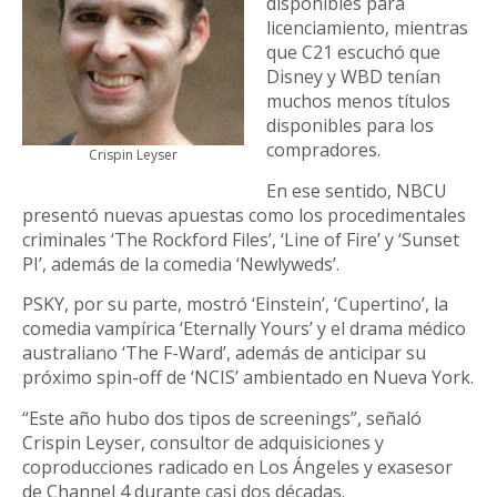
disponibles para
licenciamiento, mientras
que C21 escuchó que
Disney y WBD tenían
muchos menos títulos
disponibles para los
compradores.
Crispin Leyser
En ese sentido, NBCU
presentó nuevas apuestas como los procedimentales
criminales ‘The Rockford Files’, ‘Line of Fire’ y ‘Sunset
PI’, además de la comedia ‘Newlyweds’.
PSKY, por su parte, mostró ‘Einstein’, ‘Cupertino’, la
comedia vampírica ‘Eternally Yours’ y el drama médico
australiano ‘The F-Ward’, además de anticipar su
próximo spin-off de ‘NCIS’ ambientado en Nueva York.
“Este año hubo dos tipos de screenings”, señaló
Crispin Leyser, consultor de adquisiciones y
coproducciones radicado en Los Ángeles y exasesor
de Channel 4 durante casi dos décadas.