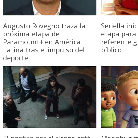
Augusto Rovegno traza la
Seriella in
próxima etapa de
etapa para 
Paramount+ en América
referente g
Latina tras el impulso del
bíblico
deporte
El apetito por el riesgo está
Moonbug m