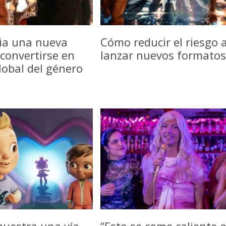
icia una nueva
Cómo reducir el riesgo a
convertirse en
lanzar nuevos formatos
lobal del género
uestra una vía
“Esto se come caliente 