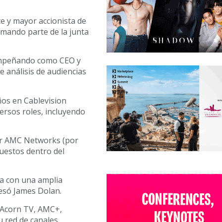
e y mayor accionista de
mando parte de la junta
empeñando como CEO y
 análisis de audiencias
os en Cablevision
ersos roles, incluyendo
r AMC Networks (por
uestos dentro del
va con una amplia
esó James Dolan.
 Acorn TV, AMC+,
u red de canales