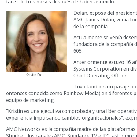
tan solo tres meses después de haber asumido.
Dolan, esposa del president
AMC James Dolan, venía for
de la compañía.
Actualmente se venía des
fundadora de la compañía de
605.
Anteriormente estuvo 16 añ
Systems Corporation en div
Chief Operating Officer.
Kristin Dolan
Tuvo también un pasaje po
entonces conocida como Rainbow Media) en diferentes p
equipo de marketing.
“Kristin es una ejecutiva comprobada y una líder operati
experiencia impulsando cambios organizacionales”, expr
AMC Networks es la compañía madre de las plataformas
Shudder, los canales AMC, Sundance TV e IFC, así como s