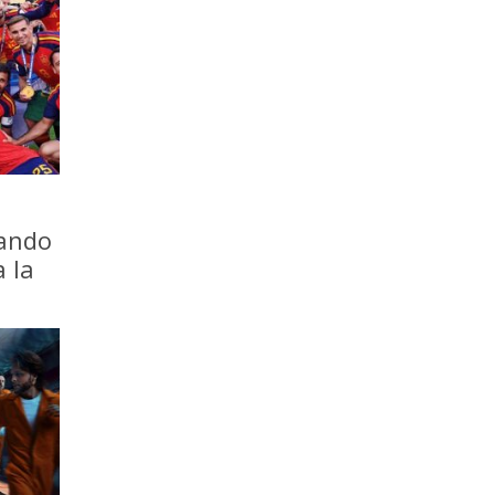
iando
a la