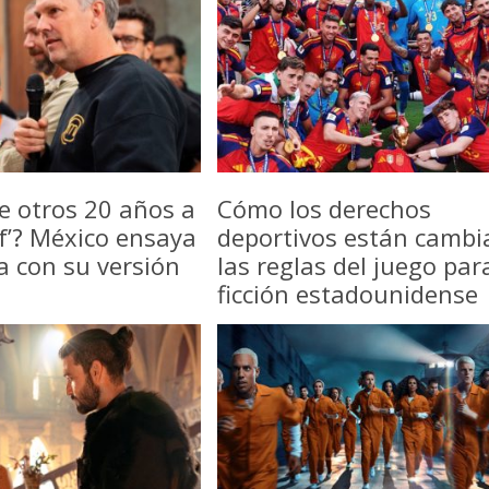
e otros 20 años a
Cómo los derechos
f’? México ensaya
deportivos están camb
a con su versión
las reglas del juego par
ficción estadounidense