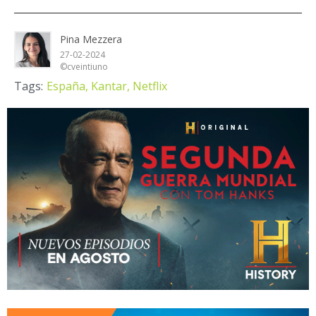
Pina Mezzera
27-02-2024
©cveintiuno
Tags:
España,
Kantar,
Netflix