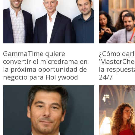
GammaTime quiere
¿Cómo darl
convertir el microdrama en
‘MasterChe
la próxima oportunidad de
la respuest
negocio para Hollywood
24/7