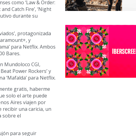
denses como ‘Law & Order:
t and Catch Fire’, ‘Night
cutivo durante su
nviados’, protagonizada
Paramount+, y
ama’ para Netflix. Ambos
00 Bares.
ón Mundoloco CGI,
ni Beat Power Rockers’ y
na ‘Mafalda’ para Netflix.
amente gratis, haberme
e solo el arte puede
nos Aires viajen por
recibir una caricia, un
 sobre el
ujón para seguir