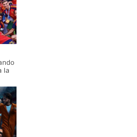
iando
a la