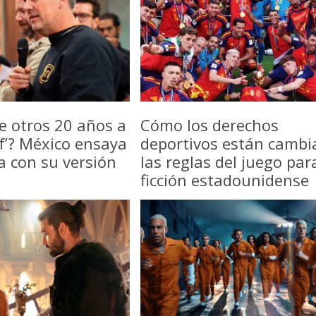
e otros 20 años a
Cómo los derechos
f’? México ensaya
deportivos están camb
a con su versión
las reglas del juego par
ficción estadounidense