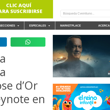
CLIC AQUÍ
ARA SUSCRIBIRSE
SECCIONES
ESPECIALES
MARKETPLACE
ACERCA
la
la
ose d’Or
eynote en