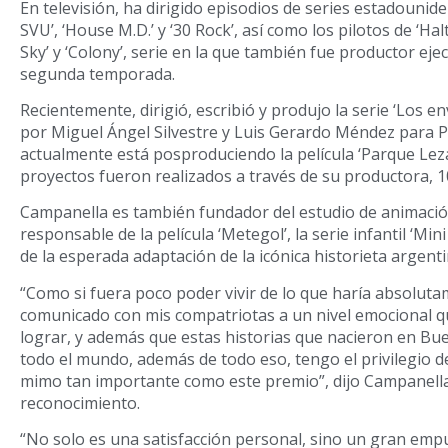
En televisión, ha dirigido episodios de series estadouni
SVU’, ‘House M.D.’ y ‘30 Rock’, así como los pilotos de ‘Hal
Sky’ y ‘Colony’, serie en la que también fue productor eje
segunda temporada.
Recientemente, dirigió, escribió y produjo la serie ‘Los e
por Miguel Ángel Silvestre y Luis Gerardo Méndez para 
actualmente está posproduciendo la película ‘Parque Lez
proyectos fueron realizados a través de su productora, 1
Campanella es también fundador del estudio de animaci
responsable de la película ‘Metegol’, la serie infantil ‘Mi
de la esperada adaptación de la icónica historieta argenti
“Como si fuera poco poder vivir de lo que haría absolut
comunicado con mis compatriotas a un nivel emocional qu
lograr, y además que estas historias que nacieron en Bue
todo el mundo, además de todo eso, tengo el privilegio de 
mimo tan importante como este premio”, dijo Campanella
reconocimiento.
“No solo es una satisfacción personal, sino un gran emp