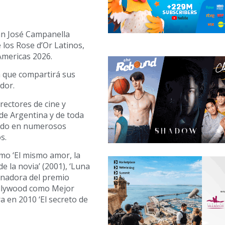
uan José Campanella
e los Rose d’Or Latinos,
Americas 2026.
 que compartirá sus
dor.
rectores de cine y
de Argentina y de toda
jado en numerosos
s.
omo ‘El mismo amor, la
 de la novia’ (2001), ‘Luna
ganadora del premio
ollywood como Mejor
a en 2010 ‘El secreto de