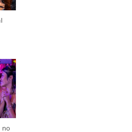
l
o no