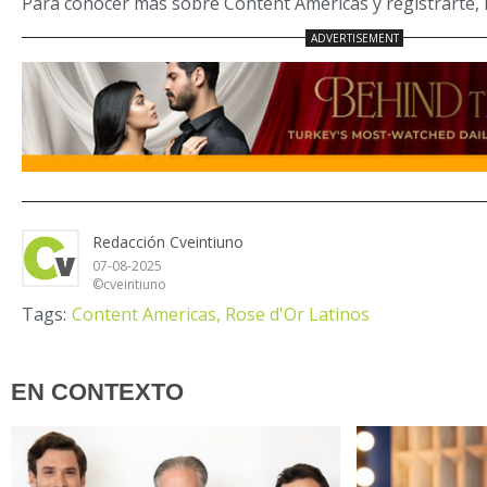
Para conocer más sobre Content Americas y registrarte,
Redacción Cveintiuno
07-08-2025
©cveintiuno
Tags:
Content Americas,
Rose d'Or Latinos
EN CONTEXTO