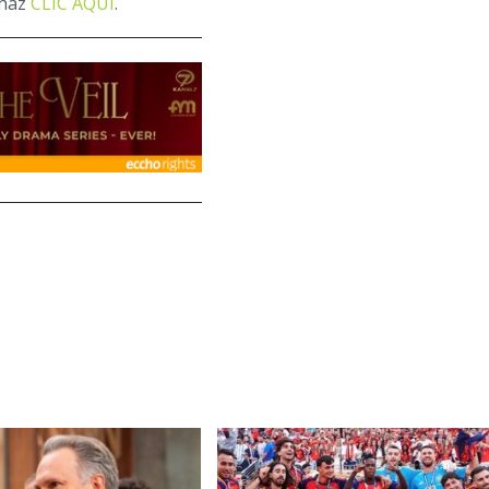
 haz
CLIC AQUÍ
.