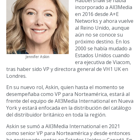
Habbershaw se había
incorporado a All3Media
en 2016 desde A+E
Networks y ahora vuelve
al Reino Unido, aunque
aún no se conoce su
próximo destino. En los
2000 se había mudado a
Estados Unidos cuando
Jennifer Askin
era ejecutiva de Viacom,
tras haber sido VP y directora general de VH1 UK en
Londres.
En su nuevo rol, Askin,
quien hasta el momento se
desempeñaba como VP para Norteamérica,
estará al
frente del equipo de All3Media International en Nueva
York y estará enfocada en la distribución del catálogo
del distribuidor británico en toda la región.
Askin se sumó a All3Media International en 2021
como senior VP para Norteamérica y desde entonces
ha gestionado ventas en Estados Unidos y Canadá. En