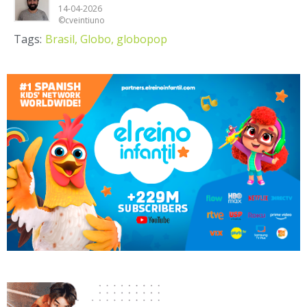
14-04-2026
©cveintiuno
Tags:
Brasil,
Globo,
globopop