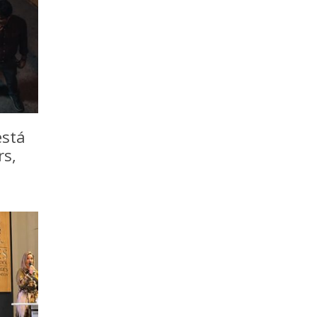
está
rs,