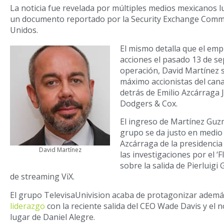
La noticia fue revelada por múltiples medios mexicanos l
un documento reportado por la Security Exchange Comm
Unidos.
El mismo detalla que el em
acciones el pasado 13 de s
operación, David Martínez s
máximo accionistas del cana
detrás de Emilio Azcárraga 
Dodgers & Cox.
El ingreso de Martínez Guzm
grupo se da justo en medio
Azcárraga de la presidencia
David Martínez
las investigaciones por el ‘F
sobre la salida de Pierluigi
de streaming ViX.
El grupo TelevisaUnivision acaba de protagonizar adem
liderazgo
con la reciente salida del CEO Wade Davis y el
lugar de Daniel Alegre.