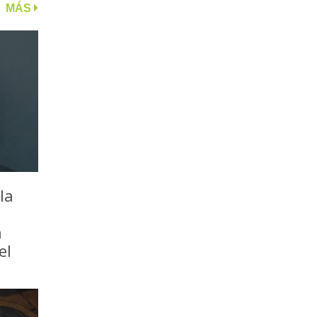
MÁS
la
a
el