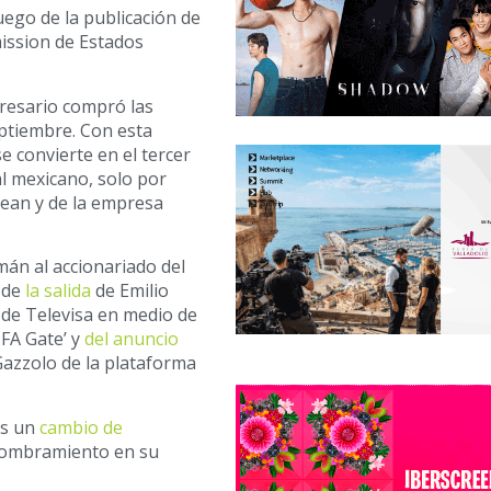
uego de la publicación de
ission de Estados
presario compró las
eptiembre. Con esta
e convierte en el tercer
l mexicano, solo por
Jean y de la empresa
án al accionariado del
 de
la salida
de Emilio
 de Televisa en medio de
IFA Gate’ y
del anuncio
 Gazzolo de la plataforma
ás un
cambio de
 nombramiento en su