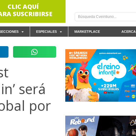
CLIC AQUÍ
ARA SUSCRIBIRSE
SECCIONES
ESPECIALES
MARKETPLACE
ACERCA
st
in’ será
lobal por