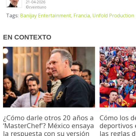
21-04-2026
©cveintiuno
Tags:
Banijay Entertainment,
Francia,
Unfold Production
EN CONTEXTO
¿Cómo darle otros 20 años a
Cómo los d
‘MasterChef’? México ensaya
deportivos
la respuesta con su versión
las reglas 