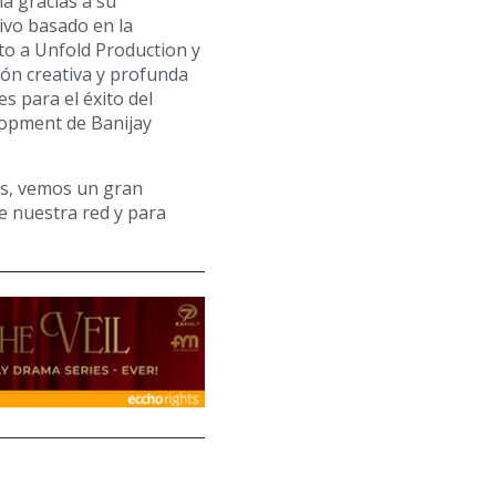
lá gracias a su
tivo basado en la
to a Unfold Production y
sión creativa y profunda
s para el éxito del
elopment de Banijay
ns, vemos un gran
de nuestra red y para