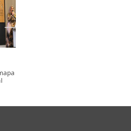
 mapa
l