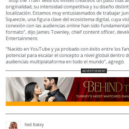
“’Stop the Train’ lleva los límites creativos un paso más al
originalidad, su intensidad competitiva y su diseño distin
localización. Estamos muy entusiasmados de trabajar jun
Squeezie, una figura clave del ecosistema digital, cuya vi
conexión con las audiencias online han sido fundamentale
formato”, dijo James Townley, chief content officer, dev
Entertainment.
“Nacido en YouTube y ya probado con éxito entre los fa
potencial para escalar el concepto a nivel global dentro 
audiencias multiplataforma en todo el mundo”, agregó.
Neil Batey