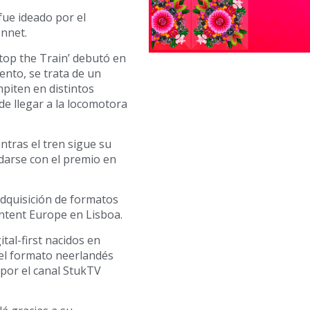
fue ideado por el
onnet.
top the Train’ debutó en
nto, se trata de un
piten en distintos
de llegar a la locomotora
ntras el tren sigue su
darse con el premio en
dquisición de formatos
ntent Europe en Lisboa.
tal-first nacidos en
 el formato neerlandés
 por el canal StukTV