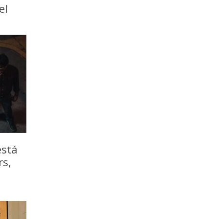
el
está
rs,