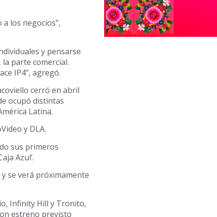
 a los negocios”,
individuales y pensarse
 la parte comercial.
nace IP4”, agregó.
oviello cerró en abril
e ocupó distintas
América Latina.
oVideo y DLA.
ndo sus primeros
aja Azul’.
a y se verá próximamente
Infinity Hill y Tronito,
con estreno previsto