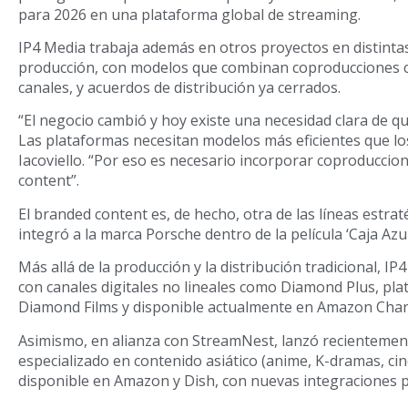
para 2026 en una plataforma global de streaming.
IP4 Media trabaja además en otros proyectos en distintas
producción, con modelos que combinan coproducciones 
canales, y acuerdos de distribución ya cerrados.
“El negocio cambió y hoy existe una necesidad clara de q
Las plataformas necesitan modelos más eficientes que los 
Iacoviello. “Por eso es necesario incorporar coproducci
content”.
El branded content es, de hecho, otra de las líneas estra
integró a la marca Porsche dentro de la película ‘Caja Azul
Más allá de la producción y la distribución tradicional, I
con canales digitales no lineales como Diamond Plus, pla
Diamond Films y disponible actualmente en Amazon Chan
Asimismo, en alianza con StreamNest, lanzó recientement
especializado en contenido asiático (anime, K-dramas, cin
disponible en Amazon y Dish, con nuevas integraciones p