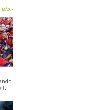
MÁS
iando
a la