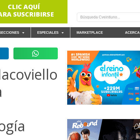
CLIC AQUÍ
ARA SUSCRIBIRSE
SECCIONES
ESPECIALES
MARKETPLACE
ACERCA
acoviello
a
ogía