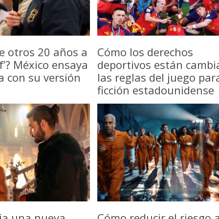
e otros 20 años a
Cómo los derechos
f’? México ensaya
deportivos están camb
a con su versión
las reglas del juego par
ficción estadounidense
icia una nueva
Cómo reducir el riesgo a