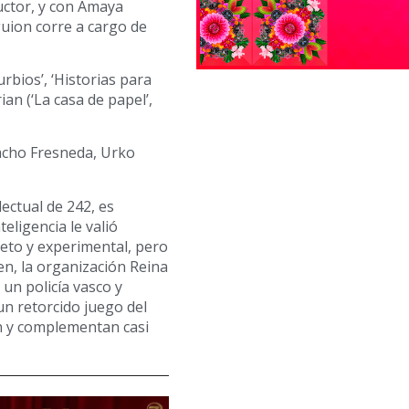
uctor, y con Amaya
uion corre a cargo de
rbios’, ‘Historias para
an (‘La casa de papel’,
acho Fresneda, Urko
lectual de 242, es
teligencia le valió
reto y experimental, pero
n, la organización Reina
un policía vasco y
n retorcido juego del
an y complementan casi