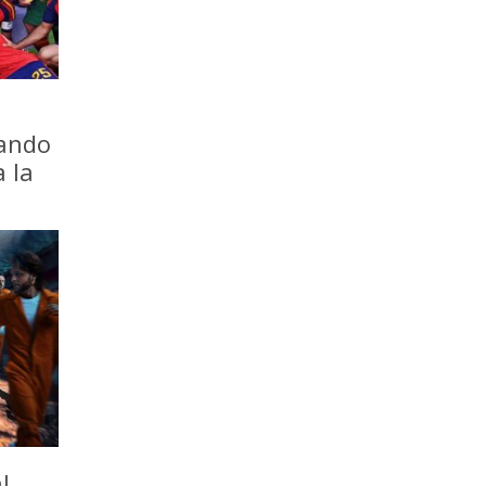
iando
a la
l