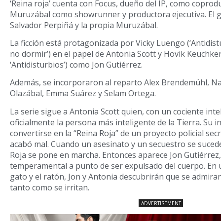
‘Reina roja’ cuenta con Focus, dueño del IP, como coprod
Muruzábal como showrunner y productora ejecutiva. El g
Salvador Perpiñá y la propia Muruzábal.
La ficción está protagonizada por Vicky Luengo (‘Antidistu
no dormir’) en el papel de Antonia Scott y Hovik Keuchkeri
‘Antidisturbios’) como Jon Gutiérrez.
Además, se incorporaron al reparto Alex Brendemühl, N
Olazábal, Emma Suárez y Selam Ortega.
La serie sigue a Antonia Scott quien, con un cociente inte
oficialmente la persona más inteligente de la Tierra. Su in
convertirse en la “Reina Roja” de un proyecto policial sec
acabó mal. Cuando un asesinato y un secuestro se sucede
Roja se pone en marcha. Entonces aparece Jon Gutiérrez, 
temperamental a punto de ser expulsado del cuerpo. En u
gato y el ratón, Jon y Antonia descubrirán que se admir
tanto como se irritan.