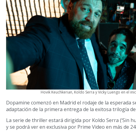
Hovik Keuchkerian, Koldo Serra y Vicky Luengo en el ini
Dopamine comenzó en Madrid el rodaje de la esperada ser
adaptación de la primera entrega de la exitosa trilogía 
La serie de thriller estará dirigida por Koldo Serra (‘Sin hu
y se podrá ver en exclusiva por Prime Video en más de 24