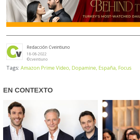
Redacción Cveintiuno
18-08-2022
©cveintiuno
Tags:
Amazon Prime Video,
Dopamine,
España,
Focus
EN CONTEXTO