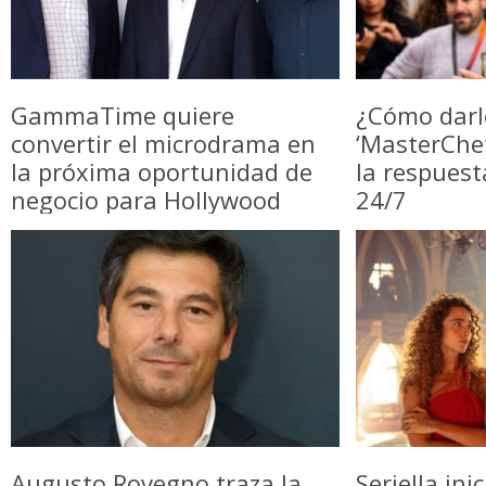
GammaTime quiere
¿Cómo darl
convertir el microdrama en
‘MasterChe
la próxima oportunidad de
la respuest
negocio para Hollywood
24/7
Augusto Rovegno traza la
Seriella in