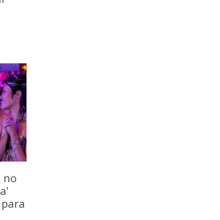
o no
a’
 para