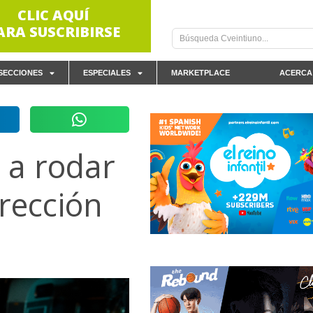
CLIC AQUÍ
ARA SUSCRIBIRSE
SECCIONES
ESPECIALES
MARKETPLACE
ACERCA
a rodar
irección