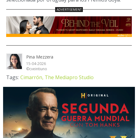
Pina Mezzera
15-04-2026
©cveintiuno
Tags:
Cimarrón,
The Mediapro Studio