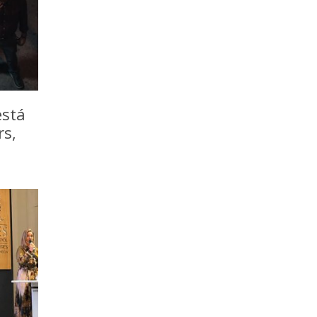
está
rs,