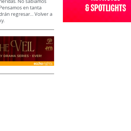
 heridas. No sabíamos
 Pensamos en tanta
odrán regresar… Volver a
ky.