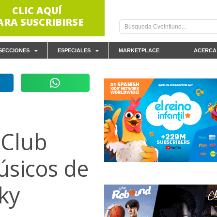
CLIC AQUÍ
ARA SUSCRIBIRSE
SECCIONES
ESPECIALES
MARKETPLACE
ACERCA
 Club
úsicos de
ky