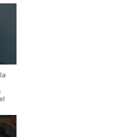
la
a
el