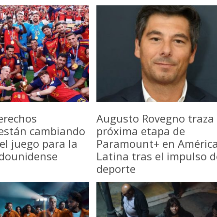
erechos
Augusto Rovegno traza 
 están cambiando
próxima etapa de
del juego para la
Paramount+ en Améric
adounidense
Latina tras el impulso d
deporte