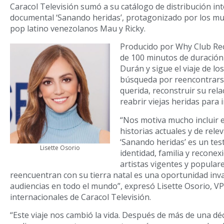
Caracol Televisión sumó a su catálogo de distribución int
documental ‘Sanando heridas’, protagonizado por los mul
pop latino venezolanos Mau y Ricky.
Producido por Why Club Rec
de 100 minutos de duración 
Durán y sigue el viaje de lo
búsqueda por reencontrars
querida, reconstruir su rela
reabrir viejas heridas para 
“Nos motiva mucho incluir 
historias actuales y de rele
‘Sanando heridas’ es un te
Lisette Osorio
identidad, familia y recone
artistas vigentes y popular
reencuentran con su tierra natal es una oportunidad inva
audiencias en todo el mundo”, expresó Lisette Osorio, V
internacionales de Caracol Televisión.
“Este viaje nos cambió la vida. Después de más de una dé