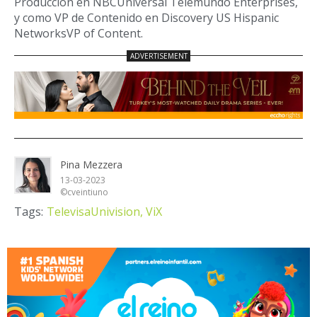
Producción en NBCUniversal Telemundo Enterprises,
y como VP de Contenido en Discovery US Hispanic
NetworksVP of Content.
Pina Mezzera
13-03-2023
©cveintiuno
Tags:
TelevisaUnivision,
ViX