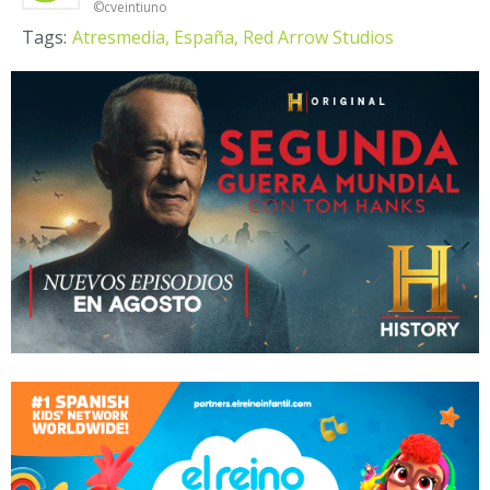
©cveintiuno
Tags:
Atresmedia,
España,
Red Arrow Studios