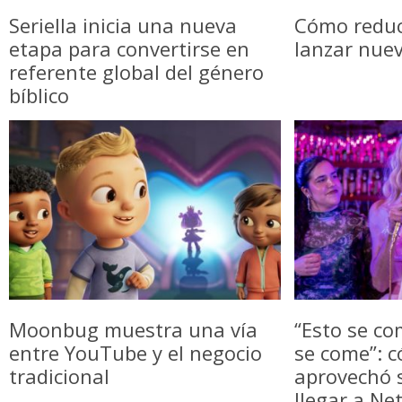
Seriella inicia una nueva
Cómo reduci
etapa para convertirse en
lanzar nue
referente global del género
bíblico
Moonbug muestra una vía
“Esto se co
entre YouTube y el negocio
se come”: c
tradicional
aprovechó
llegar a Net