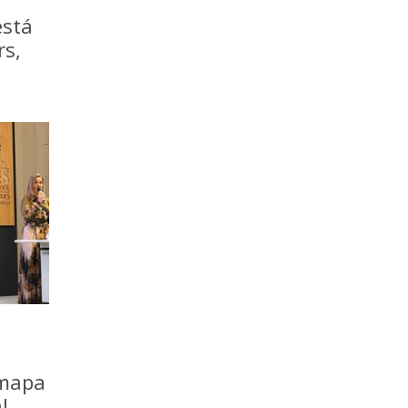
está
rs,
 mapa
l