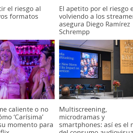
r el riesgo al
El apetito por el riesgo 
vos formatos
volviendo a los streame
asegura Diego Ramírez
Schrempp
me caliente o no
Multiscreening,
ómo ‘Carísima’
microdramas y
 su momento para
smartphones: así es el
flix
del consumo audiovisua