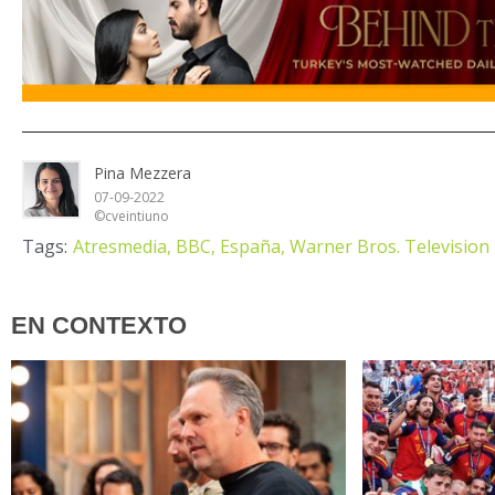
Pina Mezzera
07-09-2022
©cveintiuno
Tags:
Atresmedia,
BBC,
España,
Warner Bros. Television
EN CONTEXTO