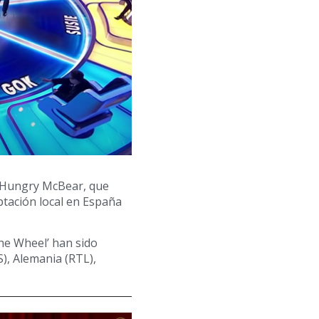
r Hungry McBear, que
ptación local en España
he Wheel’ han sido
), Alemania (RTL),