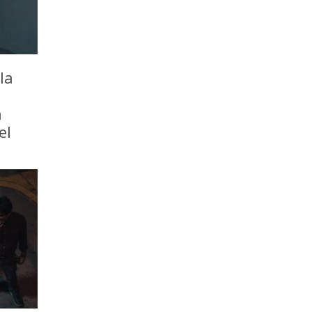
la
a
el