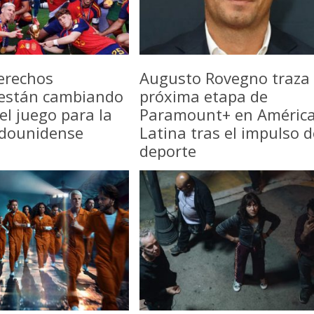
erechos
Augusto Rovegno traza 
 están cambiando
próxima etapa de
del juego para la
Paramount+ en Améric
adounidense
Latina tras el impulso d
deporte