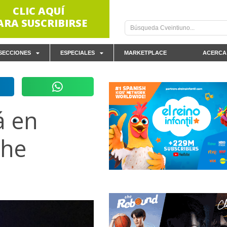
CLIC AQUÍ
ARA SUSCRIBIRSE
SECCIONES
ESPECIALES
MARKETPLACE
ACERCA
á en
The