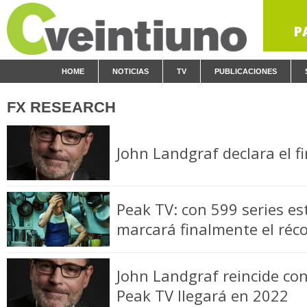
P
HOME
NOTICIAS
TV
PUBLICACIONES
FX RESEARCH
John Landgraf declara el f
Peak TV: con 599 series e
marcará finalmente el réc
John Landgraf reincide con 
Peak TV llegará en 2022