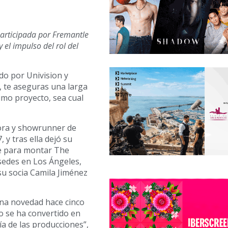
articipada por Fremantle
 el impulso del rol del
do por Univision y
, te aseguras una larga
imo proyecto, sea cual
dora y showrunner de
 y tras ella dejó su
e para montar The
sedes en Los Ángeles,
su socia Camila Jiménez
una novedad hace cinco
o se ha convertido en
a de las producciones”,