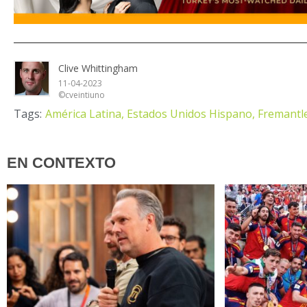
Clive Whittingham
11-04-2023
©cveintiuno
Tags:
América Latina,
Estados Unidos Hispano,
Fremantl
EN CONTEXTO