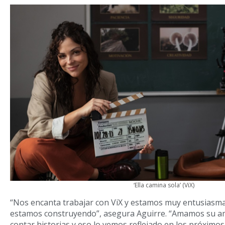
‘Ella camina sola’ (ViX)
“Nos encanta trabajar con ViX y estamos muy entusiasma
estamos construyendo”, asegura Aguirre. “Amamos su am
contar historias y eso lo vemos reflejado en los próximos