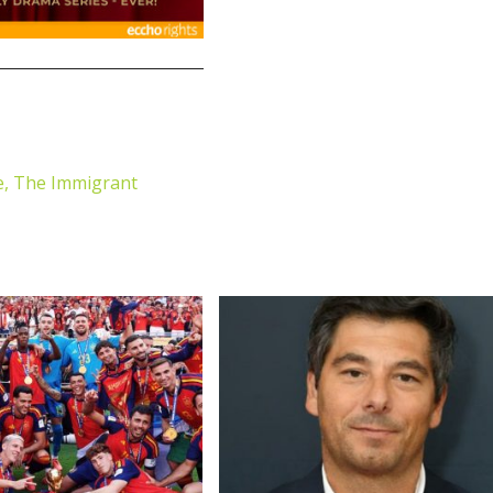
e,
The Immigrant