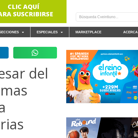
CLIC AQUÍ
ARA SUSCRIBIRSE
SECCIONES
ESPECIALES
MARKETPLACE
ACERCA
esar del
ormas
a
rias