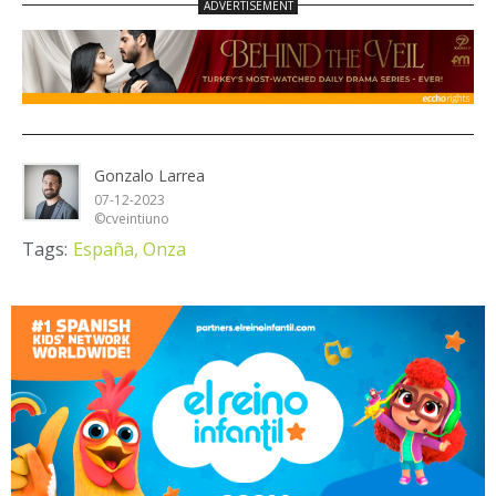
Gonzalo Larrea
07-12-2023
©cveintiuno
Tags:
España,
Onza