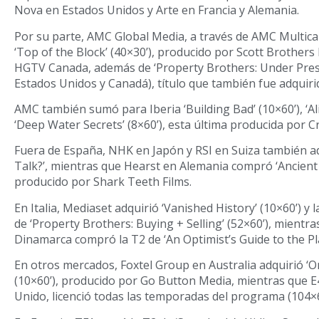
Nova en Estados Unidos y Arte en Francia y Alemania.
Por su parte, AMC Global Media, a través de AMC Multicana
‘Top of the Block’ (40×30’), producido por Scott Brother
HGTV Canada, además de ‘Property Brothers: Under Pres
Estados Unidos y Canadá), título que también fue adquir
AMC también sumó para Iberia ‘Building Bad’ (10×60’), ‘Ali
‘Deep Water Secrets’ (8×60’), esta última producida por 
Fuera de España, NHK en Japón y RSI en Suiza también a
Talk?’, mientras que Hearst en Alemania compró ‘Ancient J
producido por Shark Teeth Films.
En Italia, Mediaset adquirió ‘Vanished History’ (10×60’) y
de ‘Property Brothers: Buying + Selling’ (52×60’), mient
Dinamarca compró la T2 de ‘An Optimist’s Guide to the Pla
En otros mercados, Foxtel Group en Australia adquirió ‘O
(10×60’), producido por Go Button Media, mientras que E
Unido, licenció todas las temporadas del programa (104×6