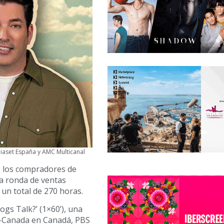
diaset España y AMC Multicanal
e los compradores de
va ronda de ventas
 un total de 270 horas.
gs Talk?’ (1×60’), una
o-Canada en Canadá, PBS