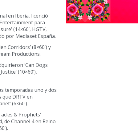
l en Iberia, licenció
s Entertainment para
sure’ (14×60’, HGTV,
ido por Mediaset España.
en Corridors’ (8×60’) y
Cream Productions.
dquirieron ‘Can Dogs
ustice’ (10×60’),
 las temporadas uno y dos
ras que DRTV en
net’ (6×60’).
racles & Prophets’
4, de Channel 4 en Reino
0’).