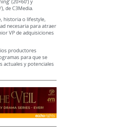
ng’ (20×60’) y
’), de C3Media.
 historia o lifestyle,
idad necesaria para atraer
nior VP de adquisiciones
cios productores
rogramas para que se
s actuales y potenciales