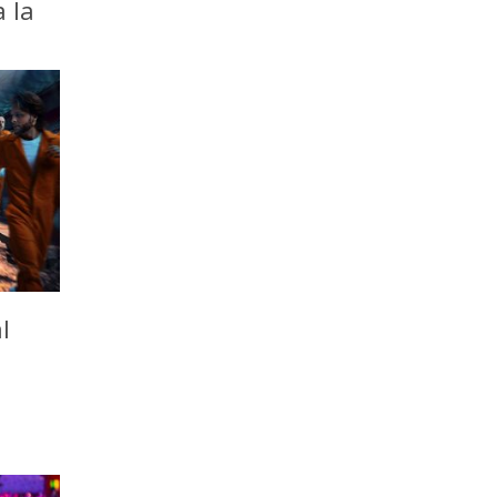
a la
l