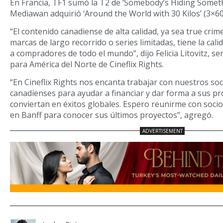
En Francia, TF1 sumó la T2 de ‘Somebody’s Hiding Somethi
Mediawan adquirió ‘Around the World with 30 Kilos’ (3×60
“El contenido canadiense de alta calidad, ya sea true crime,
marcas de largo recorrido o series limitadas, tiene la cal
a compradores de todo el mundo”, dijo Felicia Litovitz, se
para América del Norte de Cineflix Rights.
“En Cineflix Rights nos encanta trabajar con nuestros so
canadienses para ayudar a financiar y dar forma a sus p
conviertan en éxitos globales. Espero reunirme con socio
en Banff para conocer sus últimos proyectos”, agregó.