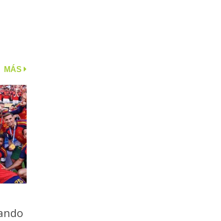
MÁS
iando