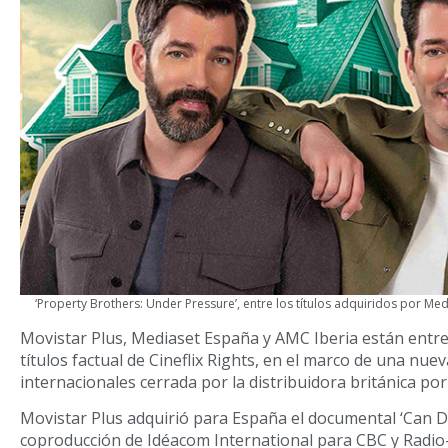
‘Property Brothers: Under Pressure’, entre los títulos adquiridos por Me
Movistar Plus, Mediaset España y AMC Iberia están entr
títulos factual de Cineflix Rights, en el marco de una nue
internacionales cerrada por la distribuidora británica por
Movistar Plus adquirió para España el documental ‘Can Do
coproducción de Idéacom International para CBC y Radi