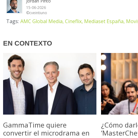
Jordan Pinto
15-06-2026
©cveintiuno
Tags:
AMC Global Media,
Cineflix,
Mediaset España,
Movi
EN CONTEXTO
GammaTime quiere
¿Cómo darl
convertir el microdrama en
‘MasterChe