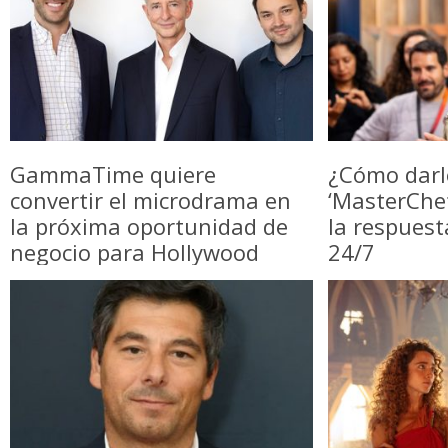
GammaTime quiere
¿Cómo darl
convertir el microdrama en
‘MasterChe
la próxima oportunidad de
la respuest
negocio para Hollywood
24/7