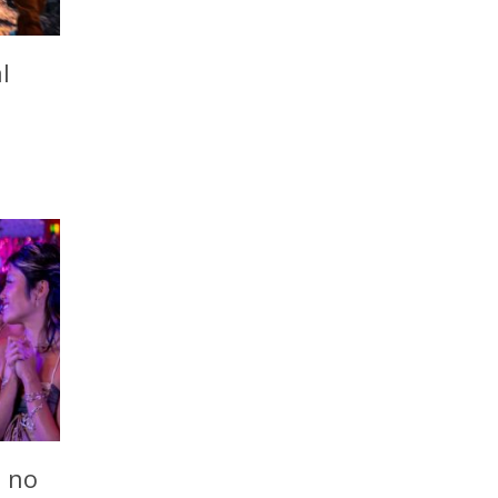
l
o no