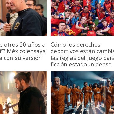
e otros 20 años a
Cómo los derechos
f’? México ensaya
deportivos están camb
a con su versión
las reglas del juego par
ficción estadounidense