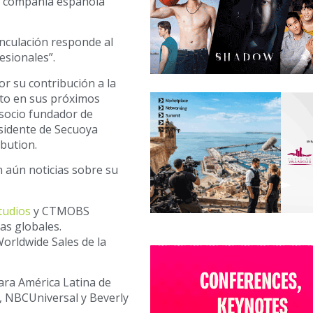
la compañía española
nculación responde al
esionales”.
r su contribución a la
to en sus próximos
 socio fundador de
sidente de Secuoya
bution.
 aún noticias sobre su
tudios
y
CTMOBS
as globales.
rldwide Sales de la
ara América Latina de
, NBCUniversal y Beverly