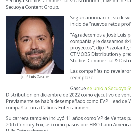
Secuoya Studios Commercial & Distribution, división de 
Secuoya Content Group.
Según anunciaron, su desvi
inicio de “nuevos retos prof
“Agradecemos a José Luis po
compañía y le deseamos éxi
proyectos”, dijo Pizzolante,
CTMOBS Distribution y pre
Studios Commercial & Distri
Las compañías no revelaron
reemplazo.
José Luis Gascue
Gascue
se unió a Secuoya S
Distribution
en diciembre de 2022 como ejecutivo de vent
Previamente se había desempeñado como EVP Head de Wo
compañía turca Calinos Entertainment.
Su carrera también incluyó 11 años como VP de Ventas p
20th Century Fox, así como pasos por HBO Latin America
Hills Entertainment.