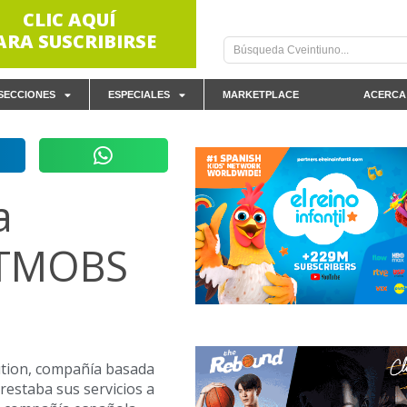
CLIC AQUÍ
ARA SUSCRIBIRSE
SECCIONES
ESPECIALES
MARKETPLACE
ACERCA
a
CTMOBS
ution, compañía basada
restaba sus servicios a