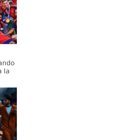
iando
a la