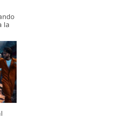
iando
a la
l