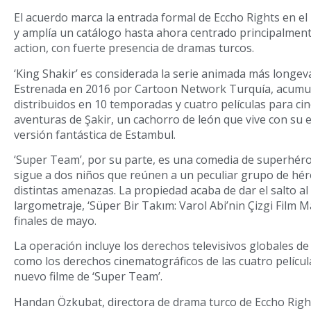
El acuerdo marca la entrada formal de Eccho Rights en el
y amplía un catálogo hasta ahora centrado principalmente 
action, con fuerte presencia de dramas turcos.
‘King Shakir’ es considerada la serie animada más longeva
Estrenada en 2016 por Cartoon Network Turquía, acumul
distribuidos en 10 temporadas y cuatro películas para cine
aventuras de Şakir, un cachorro de león que vive con su e
versión fantástica de Estambul.
‘Super Team’, por su parte, es una comedia de superhéro
sigue a dos niños que reúnen a un peculiar grupo de hér
distintas amenazas. La propiedad acaba de dar el salto al
largometraje, ‘Süper Bir Takım: Varol Abi’nin Çizgi Film M
finales de mayo.
La operación incluye los derechos televisivos globales de
como los derechos cinematográficos de las cuatro película
nuevo filme de ‘Super Team’.
Handan Özkubat, directora de drama turco de Eccho Right