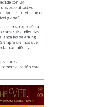
 década con un
universo atractivo
l tipo de storytelling de
vel global”.
bas series, expresó su
o construir audiencias
lianza les da a ‘King
. Siempre creímos que
ctar con niños y
mpradores
 comercialización esta