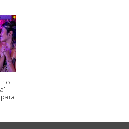
o no
a’
 para