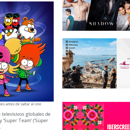
s antes de saltar al cine
 televisivos globales de
) y ‘Super Team’ (‘Süper
.