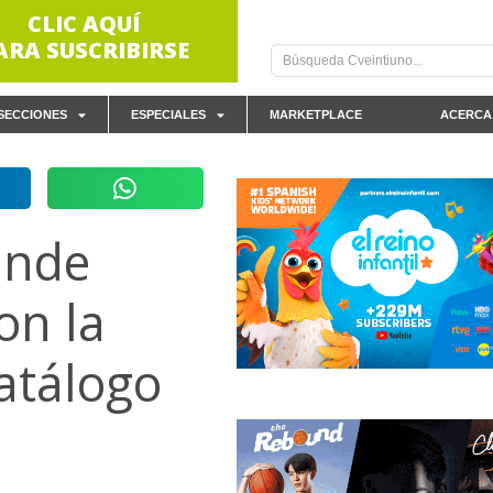
CLIC AQUÍ
ARA SUSCRIBIRSE
SECCIONES
ESPECIALES
MARKETPLACE
ACERCA
ande
on la
atálogo