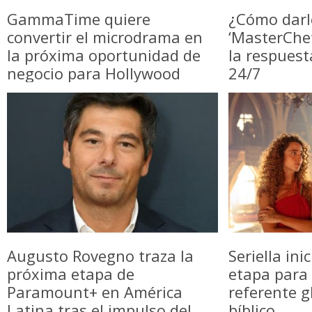
GammaTime quiere
¿Cómo darl
convertir el microdrama en
‘MasterChe
la próxima oportunidad de
la respuest
negocio para Hollywood
24/7
Augusto Rovegno traza la
Seriella in
próxima etapa de
etapa para 
Paramount+ en América
referente g
Latina tras el impulso del
bíblico