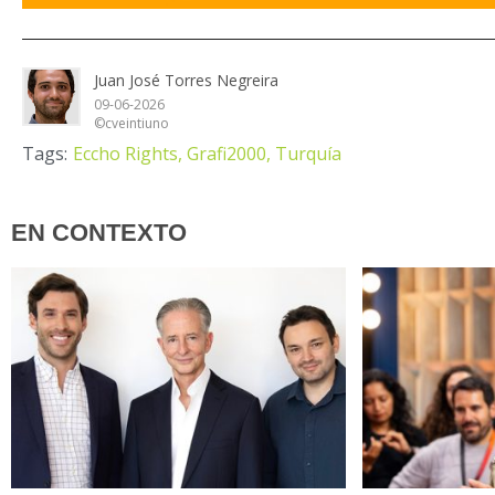
Juan José Torres Negreira
09-06-2026
©cveintiuno
Tags:
Eccho Rights,
Grafi2000,
Turquía
EN CONTEXTO