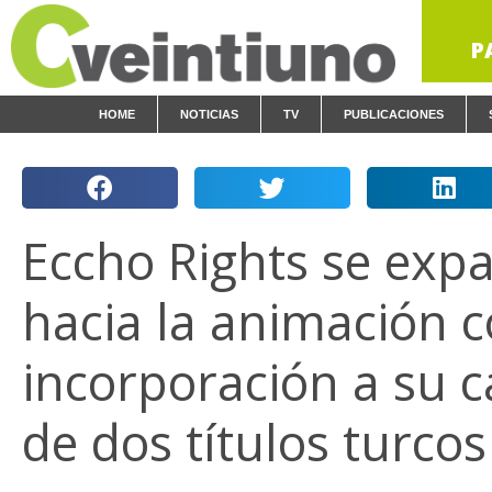
P
HOME
NOTICIAS
TV
PUBLICACIONES
Eccho Rights se exp
hacia la animación c
incorporación a su c
de dos títulos turcos