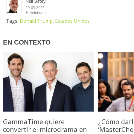
Neil Batey
29-05-2025
©cveintiuno
Tags:
Donald Trump,
Estados Unidos
EN CONTEXTO
GammaTime quiere
¿Cómo darl
convertir el microdrama en
‘MasterChe