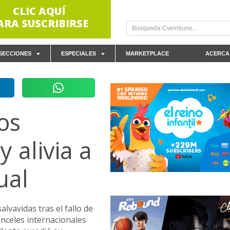
CLIC AQUÍ
ARA SUSCRIBIRSE
SECCIONES
ESPECIALES
MARKETPLACE
ACERCA
os
 alivia a
ual
lvavidas tras el fallo de
nceles internacionales