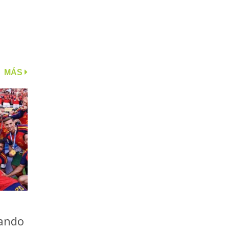
MÁS
iando