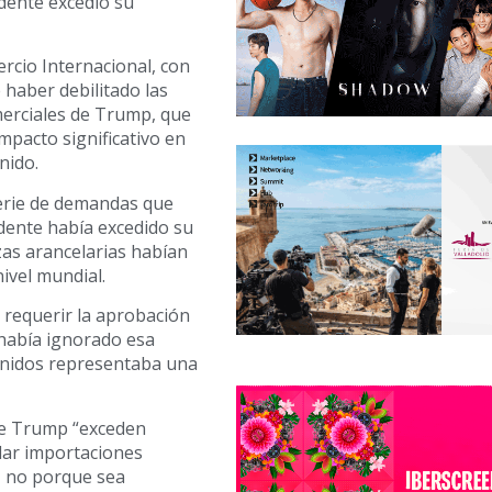
dente excedió su
ercio Internacional, con
haber debilitado las
merciales de Trump, que
pacto significativo en
nido.
serie de demandas que
ente había excedido su
as arancelarias habían
ivel mundial.
e requerir la aprobación
había ignorado esa
 Unidos representaba una
 de Trump “exceden
ular importaciones
, no porque sea