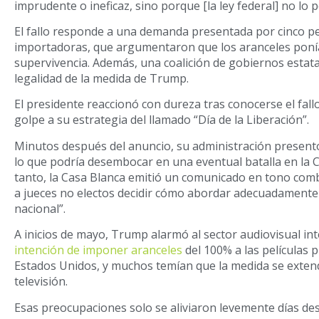
imprudente o ineficaz, sino porque [la ley federal] no lo p
El fallo responde a una demanda presentada por cinco 
importadoras, que argumentaron que los aranceles poní
supervivencia. Además, una coalición de gobiernos estat
legalidad de la medida de Trump.
El presidente reaccionó con dureza tras conocerse el fal
golpe a su estrategia del llamado “Día de la Liberación”.
Minutos después del anuncio, su administración presentó
lo que podría desembocar en una eventual batalla en la
tanto, la Casa Blanca emitió un comunicado en tono com
a jueces no electos decidir cómo abordar adecuadament
nacional”.
A inicios de mayo, Trump alarmó al sector audiovisual in
intención de imponer aranceles
del 100% a las películas 
Estados Unidos, y muchos temían que la medida se extend
televisión.
Esas preocupaciones solo se aliviaron levemente días de