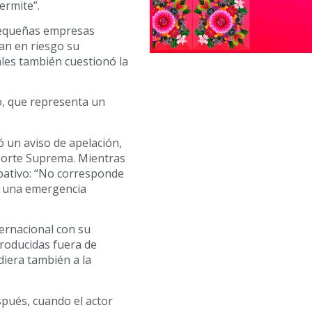
ermite”.
pequeñas empresas
an en riesgo su
ales también cuestionó la
lo, que representa un
 un aviso de apelación,
 Corte Suprema. Mientras
bativo: “No corresponde
e una emergencia
ternacional con su
producidas fuera de
iera también a la
spués, cuando el actor