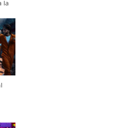
a la
l