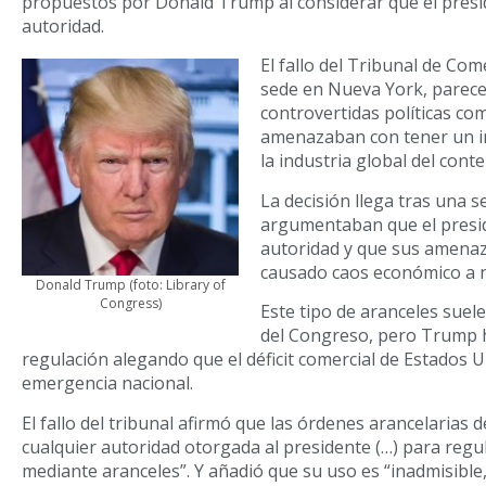
propuestos por Donald Trump al considerar que el presi
autoridad.
El fallo del Tribunal de Com
sede en Nueva York, parece 
controvertidas políticas co
amenazaban con tener un im
la industria global del conte
La decisión llega tras una 
argumentaban que el presid
autoridad y que sus amenaz
causado caos económico a n
Donald Trump (foto: Library of
Congress)
Este tipo de aranceles suel
del Congreso, pero Trump 
regulación alegando que el déficit comercial de Estados
emergencia nacional.
El fallo del tribunal afirmó que las órdenes arancelarias
cualquier autoridad otorgada al presidente (…) para reg
mediante aranceles”. Y añadió que su uso es “inadmisible