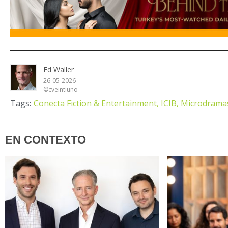
Ed Waller
26-05-2026
©cveintiuno
Tags:
Conecta Fiction & Entertainment,
ICIB,
Microdrama
EN CONTEXTO