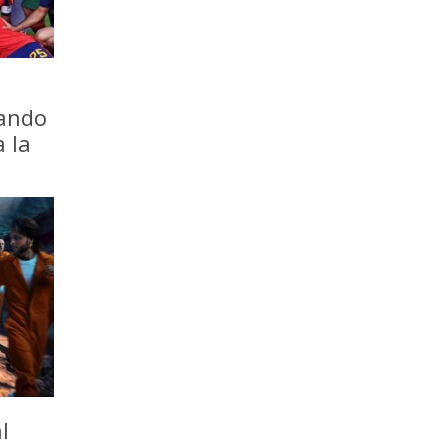
iando
a la
l