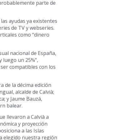
, probablemente parte de
 las ayudas ya existentes
eries de TV y webseries.
erticales como “dinero
isual nacional de España,
y luego un 25%”,
ser compatibles con los
a de la décima edición
ual, alcalde de Calvià;
ca; y Jaume Bauzá,
rn balear.
e llevaron a Calvià a
onómica y proyección
siciona a las Islas
a elegido nuestra región