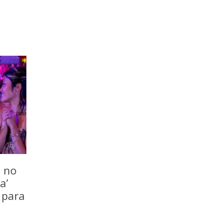
o no
a’
 para