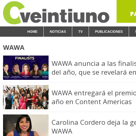
P
HOME
NOTICIAS
TV
PUBLICACIONES
WAWA
WAWA anuncia a las finali
del año, que se revelará 
WAWA entregará el premio 
año en Content Americas
Carolina Cordero deja la g
WAWA