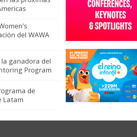
Americas
 Women’s
eación del WAWA
 la ganadora del
ntoring Program
rograma de
e Latam