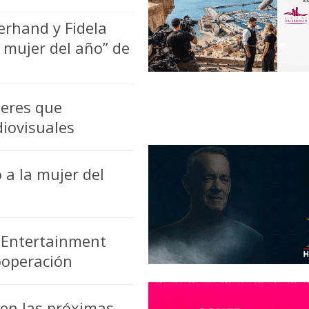
erhand y Fidela
 mujer del año” de
jeres que
diovisuales
a la mujer del
 Entertainment
ooperación
en las próximas