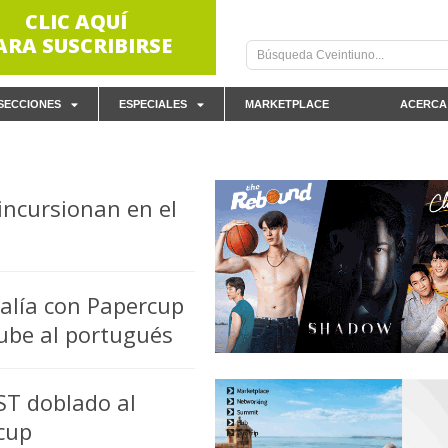
CLIC AQUÍ
ARA SUSCRIBIRSE
SECCIONES
ESPECIALES
MARKETPLACE
ACERCA
 incursionan en el
 alía con Papercup
ube al portugués
ST doblado al
cup