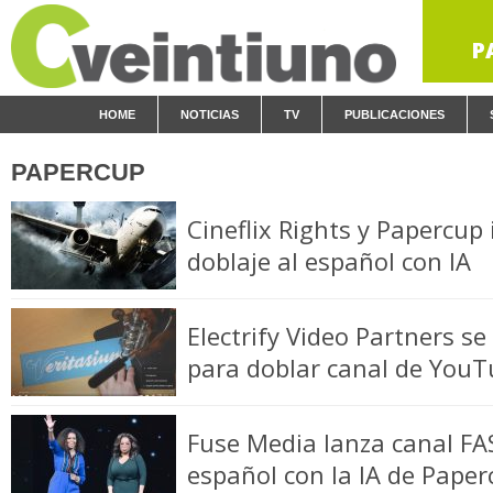
P
HOME
NOTICIAS
TV
PUBLICACIONES
PAPERCUP
Cineflix Rights y Papercup
doblaje al español con IA
Electrify Video Partners se
para doblar canal de YouT
Fuse Media lanza canal FA
español con la IA de Paper