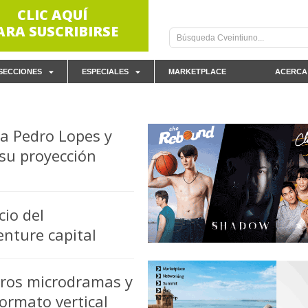
CLIC AQUÍ
ARA SUSCRIBIRSE
SECCIONES
ESPECIALES
MARKETPLACE
ACERCA
 a Pedro Lopes y
 su proyección
io del
enture capital
eros microdramas y
formato vertical