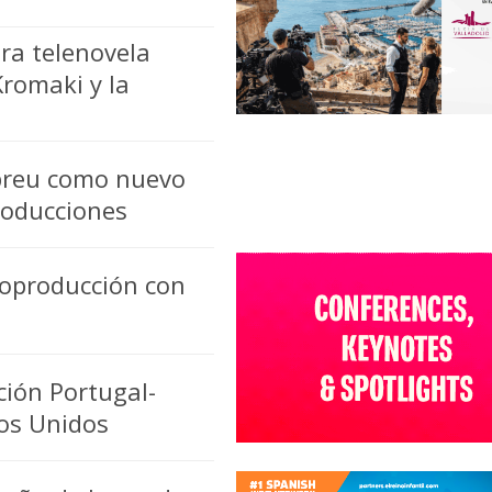
ra telenovela
Kromaki y la
breu como nuevo
roducciones
coproducción con
ción Portugal-
os Unidos