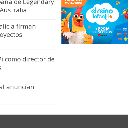
paña de Legendary
 Australia
alicia firman
royectos
i como director de
s
al anuncian