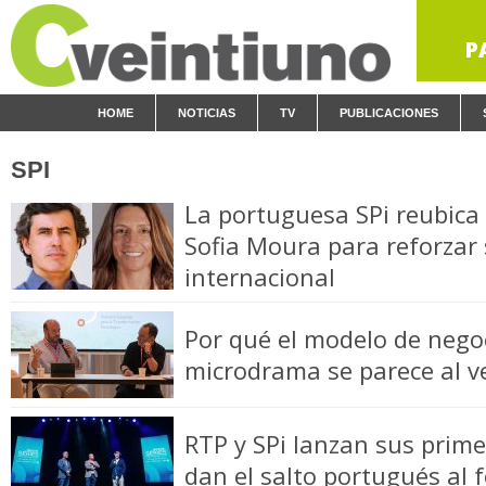
P
HOME
NOTICIAS
TV
PUBLICACIONES
SPI
La portuguesa SPi reubica
Sofia Moura para reforzar
internacional
Por qué el modelo de negoc
microdrama se parece al v
RTP y SPi lanzan sus prim
dan el salto portugués al 