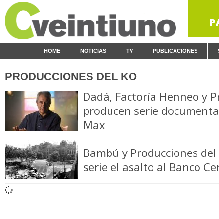
P
HOME
NOTICIAS
TV
PUBLICACIONES
PRODUCCIONES DEL KO
Dadá, Factoría Henneo y P
producen serie documental
Max
Bambú y Producciones del 
serie el asalto al Banco C