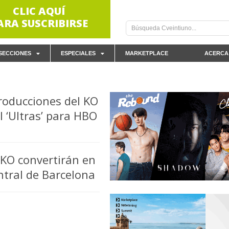
CLIC AQUÍ
ARA SUSCRIBIRSE
SECCIONES
ESPECIALES
MARKETPLACE
ACERCA
roducciones del KO
 ‘Ultras’ para HBO
KO convertirán en
entral de Barcelona