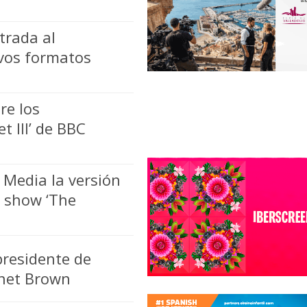
trada al
vos formatos
re los
t III’ de BBC
 Media la versión
g show ‘The
residente de
anet Brown