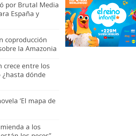
ó por Brutal Media
para España y
an coproducción
 sobre la Amazonia
 crece entre los
ro ¿hasta dónde
novela ‘El mapa de
omienda a los
están los peces”