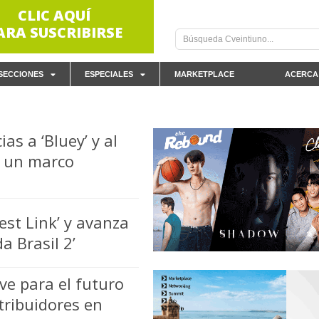
CLIC AQUÍ
ARA SUSCRIBIRSE
SECCIONES
ESPECIALES
MARKETPLACE
ACERCA
as a ‘Bluey’ y al
a un marco
st Link’ y avanza
a Brasil 2’
ve para el futuro
tribuidores en