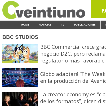
P
HOME
NOTICIAS
TV
PUBLICACIONES
BBC STUDIOS
BBC Commercial crece graci
negocio D2C, pero reclam
regulatorio más favorable
Globo adaptará ‘The Weake
en la producción de ‘Avenid
La creator economy es “cla
de los formatos”, dicen dis