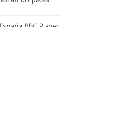
 España BBC Player
C
izontes con un
 totalidad de BBC
es
dquieren nuevas
vio a Mipcom