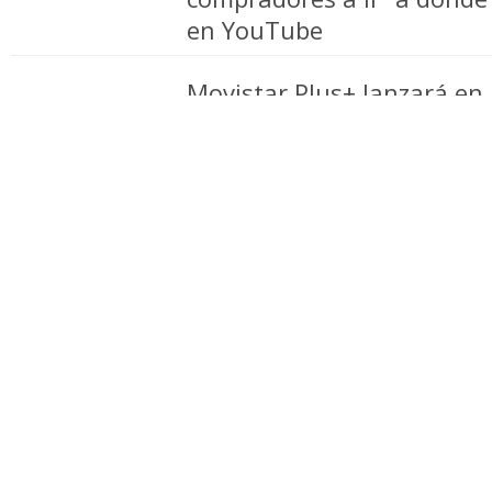
en YouTube
Movistar Plus+ lanzará en
y nuevos canales de la BB
Brutal Media expande hor
renovado foco en Latam
AMC Networks adquiere la
America por US$ 42 millon
Movistar Plus+ y Filmin a
series de BBC Studios pre