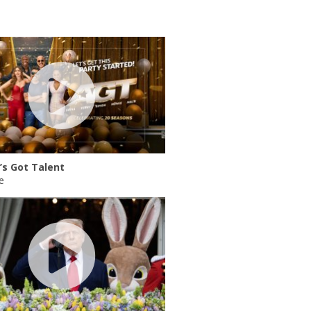
’s Got Talent
e