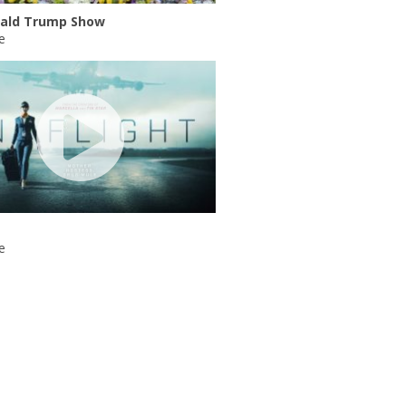
ald Trump Show
e
e