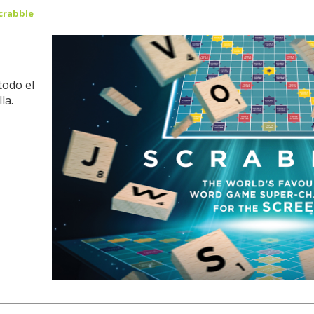
crabble
todo el
la.