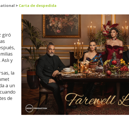
national
>
Carta de despedida
z giró
ras
espués,
amilias
 Aslı y
rsas, la
ehmet
da a un
 cuando
tes de