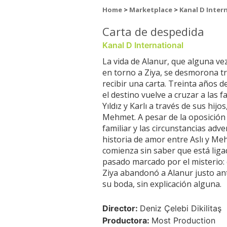
Home
>
Marketplace
>
Kanal D Inter
Carta de despedida
Kanal D International
La vida de Alanur, que alguna ve
en torno a Ziya, se desmorona t
recibir una carta. Treinta años d
el destino vuelve a cruzar a las f
Yıldız y Karlı a través de sus hijos,
Mehmet. A pesar de la oposición
familiar y las circunstancias adve
historia de amor entre Aslı y M
comienza sin saber que está liga
pasado marcado por el misterio:
Ziya abandonó a Alanur justo an
su boda, sin explicación alguna.
Director:
Deniz Çelebi Dikilitaş
Productora:
Most Production