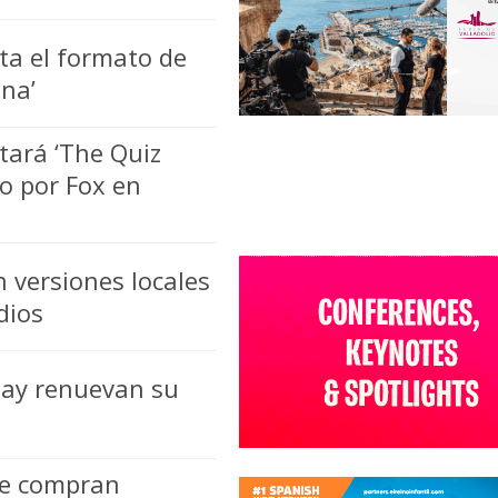
ta el formato de
na’
tará ‘The Quiz
do por Fox en
 versiones locales
dios
uay renuevan su
oce compran