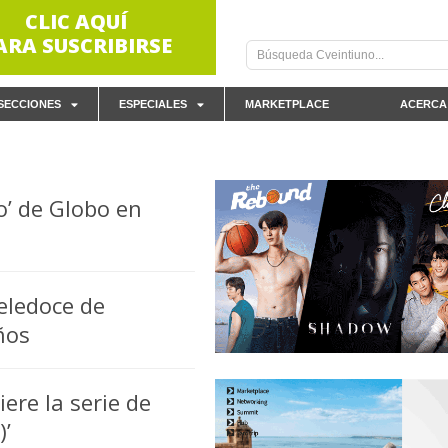
CLIC AQUÍ
ARA SUSCRIBIRSE
SECCIONES
ESPECIALES
MARKETPLACE
ACERCA
o’ de Globo en
eledoce de
ños
ere la serie de
)’