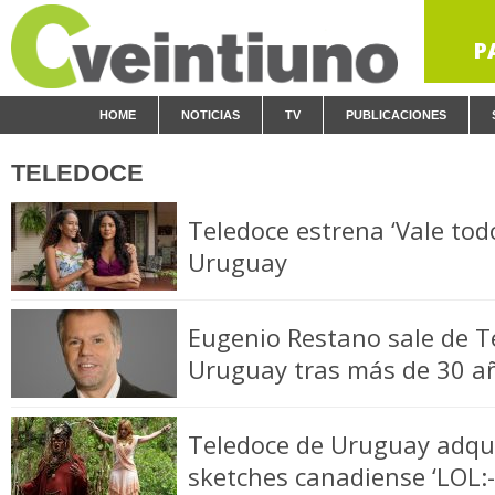
P
HOME
NOTICIAS
TV
PUBLICACIONES
TELEDOCE
Teledoce estrena ‘Vale tod
Uruguay
Eugenio Restano sale de T
Uruguay tras más de 30 a
Teledoce de Uruguay adqui
sketches canadiense ‘LOL:-