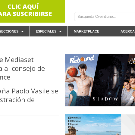
CLIC AQUÍ
ARA SUSCRIBIRSE
SECCIONES
ESPECIALES
MARKETPLACE
ACERCA
de Mediaset
 al consejo de
ence
aña Paolo Vasile se
stración de