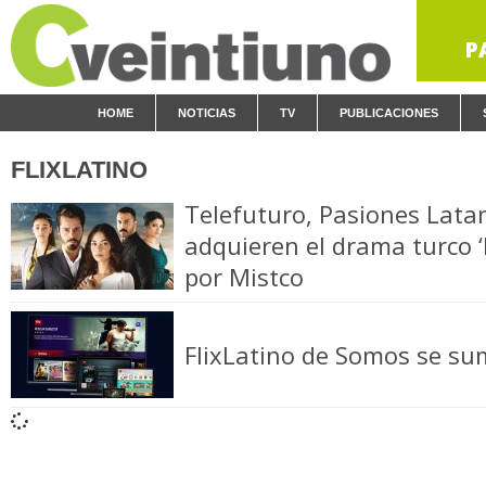
P
HOME
NOTICIAS
TV
PUBLICACIONES
FLIXLATINO
Telefuturo, Pasiones Latam
adquieren el drama turco ‘
por Mistco
FlixLatino de Somos se su