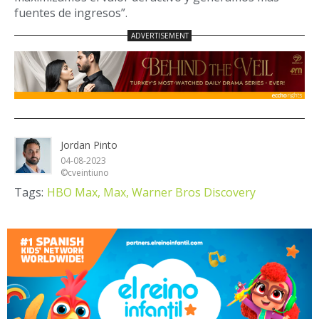
fuentes de ingresos”.
Jordan Pinto
04-08-2023
©cveintiuno
Tags:
HBO Max,
Max,
Warner Bros Discovery