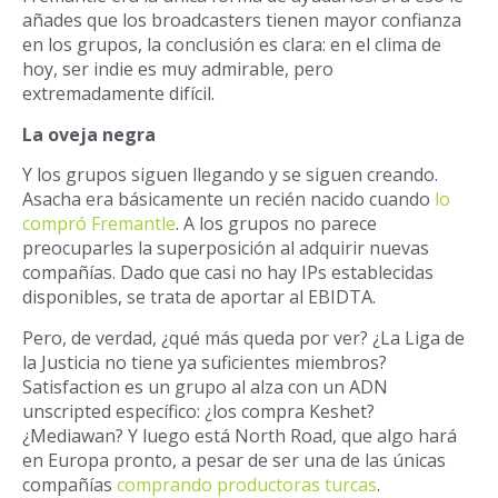
añades que los broadcasters tienen mayor confianza
en los grupos, la conclusión es clara: en el clima de
hoy, ser indie es muy admirable, pero
extremadamente dif
í
cil.
La oveja negra
Y los grupos siguen llegando y se siguen creando.
Asacha era b
á
sicamente un reci
é
n nacido cuando
lo
compró Fremantle
. A los grupos no parece
preocuparles
la superposición al adquirir nuevas
compañías. Dado que casi no hay IPs establecidas
disponibles
, se trata de
aportar al
EBIDTA.
Pero, de verdad, ¿qu
é
má
s queda por ver? ¿La Liga de
la Justicia no tiene ya suficientes miembros
?
Satisfaction es un grupo al alza con un ADN
unscripted espec
í
fico:
¿los compra Keshet?
¿Mediawan? Y luego está North Road, que algo har
á
en Europa pronto, a pesar de ser una de las
ú
nicas
compañías
comprando productoras turcas
.