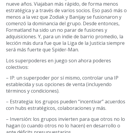
nueve años. Viajaban m
á
s r
á
pido, de forma menos
estratégica y a través de varios socios. Eso pasó más o
menos a la vez que Zodiak y Banijay se fusionaron y
comenz
ó
la dominancia del grupo. Desde entonces,
Formatland ha sido un no parar de fusiones y
adquisiciones. Y, para un indie de barrio promedio, la
lecció
n má
s dura fue que la Liga de la Justicia siempre
ser
á má
s fuerte que Spider-Man.
Los superpoderes en juego son ahora poderes
colectivos:
– IP: un superpoder por s
í
mismo, controlar una IP
establecida y sus opciones de venta (incluyendo
términos y condiciones).
– Estrategia: los grupos pueden “incentivar” acuerdos
con hubs estratégicos, colaboraciones y más.
– Inversión: los grupos
invierten para que otros no lo
hagan (o cuando otros no lo hacen) en desarrollo o
ante d
é
ficits presupuestarios.