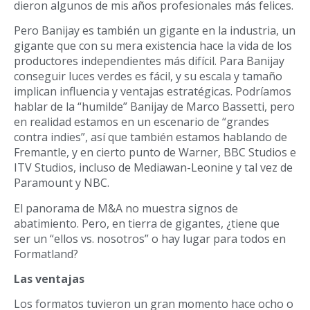
dieron algunos de mis años profesionales más felices.
Pero Banijay es también un gigante en la industria, un
gigante que con su mera existencia hace la vida de los
productores independientes más
dif
í
cil. Para Banijay
conseguir luces verdes es f
á
cil, y su escala y tamaño
implican influencia y ventajas estrat
é
gicas. Podr
í
amos
hablar de la
“
humilde
”
Banijay de Marco Bassetti, pero
en realidad estamos en un escenario de “grandes
contra indies”, así que también estamos hablando de
Fremantle
, y en cierto punto de
Warner, BBC Studios e
ITV Studios, incluso de Mediawan-Leonine y tal vez de
Paramount y NBC.
El panorama de M&A no muestra signos de
abatimiento. Pero, en tierra de gigantes, ¿tiene que
ser un
“
ellos vs. nosotros
”
o hay lugar para todos en
Formatland?
Las ventajas
Los formatos tuvieron un gran momento hace ocho o