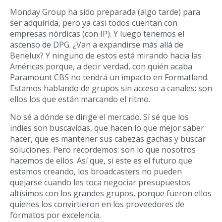
Monday Group ha sido preparada (algo tarde) para
ser adquirida, pero ya casi todos cuentan con
empresas nórdicas (con IP). Y luego tenemos el
ascenso de DPG. ¿Van a expandirse más allá de
Benelux? Y ninguno de estos est
á
mirando hacia las
Am
é
ricas porque, a decir verdad, con quién acaba
Paramount CBS no tendrá un impacto
en Formatland.
Estamos hablando de grupos sin acceso a canales: son
ellos los que est
á
n marcando el ritmo.
No s
é
a d
ó
nde se dirige
el mercado. Sí s
é
que los
indies son buscavidas, que hacen lo que mejor saber
hacer, que es mantener sus cabezas gachas y buscar
soluciones. Pero recordemos: son lo que nosotros
hacemos de ellos. Así que, si este es el futuro que
estamos creando, los broadcasters no pueden
quejarse cuando les toca negociar presupuestos
altísimos con los grandes grupos, porque fueron ellos
quienes los convirtieron en los proveedores de
formatos por excelencia.