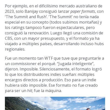
Por ejemplo, en el dificilísimo
mercado australiano de
2023, solo Banijay consiguió lanzar
paper formats
, con
‘
The Summit and Rush
’
. ‘The Summit’ no ten
í
a nada
especial en su concepto
(todos subimos monta
ñas) y
los ratings tampoco fueron espectaculares, pero
consiguió la renovación
. Luego llegó una comisión de
CBS
,
con un mayor presupuesto, y el formato ya ha
viajado a m
ú
ltiples pa
í
ses, desarrollando incluso hubs
regionales.
Fue un momento tan WTF que
tuve que preguntarle a
un commissioner el porqu
é
. “Jugada inteligente”,
dijeron. Imposible. Silenciosamente, el formato logró
lo que los distribuidores indies sueñ
an: m
ú
ltiples
encargos directos a producción
. Eso para un indie
hubiera sido imposible. Ese formato no fue creado
para ser un hit;
fue la m
á
quina.