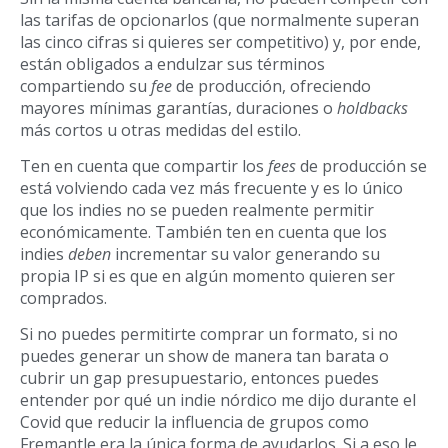
las tarifas de opcionarlos (que normalmente superan
las cinco cifras si quieres ser competitivo) y, por ende,
est
á
n obligados a endulzar sus t
é
rminos
compartiendo su
fee
de producción, ofreciendo
mayores m
í
nimas garant
í
as, duraciones o
holdbacks
más cortos u otras medidas del estilo.
Ten en cuenta que compartir los
fees
de producción se
est
á
volviendo cada vez m
á
s frecuente y es
lo único
que los indies no se pueden realmente permitir
económicamente. También ten en cuenta que los
indies
deben
incrementar su valor generando su
propia IP si es que en alg
ú
n momento quieren ser
comprados.
Si no puedes permitirte comprar un formato, si no
puedes generar un show de manera tan barata o
cubrir un gap
presupuestario, entonces puedes
entender por qué un indie nórdico me dijo
durante el
Covid que reducir la influencia de grupos como
Fremantle era la
ú
nica forma de ayudarlos. Si a eso le