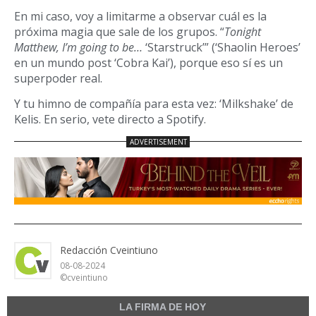
En mi caso, voy a limitarme a observar cuál es la
próxima magia que sale de los grupos
. “
Tonight
Matthew, I’m going to be…
‘Starstruck’
” (‘S
haolin Heroes’
en un mundo post ‘Cobra Kai’), porque eso s
í
es un
superpoder real.
Y tu himno de compañía para esta vez
: ‘Milkshake’ de
Kelis.
En serio, vete
directo a Spotify.
Redacción Cveintiuno
08-08-2024
©cveintiuno
LA FIRMA DE HOY