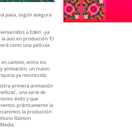
ia pasa, según asegura
‘Bienvenidos a Edén’ -ya
la aún en producción ‘El
 verá como una película
 en camino, entre los
s y animación, un nuevo
quicia ya reconocida.
estra primera animación
ellizas’, una serie de
ísimo éxito y que
enemos prácticamente la
pezaremos la producción
intiuno Raimon
 Media.