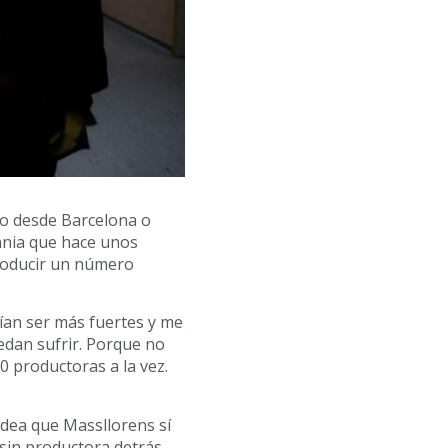
do desde Barcelona o
mania que hace unos
 producir un número
ían ser más fuertes y me
dan sufrir. Porque no
 productoras a la vez.
idea que Massllorens sí
sin productora detrás.