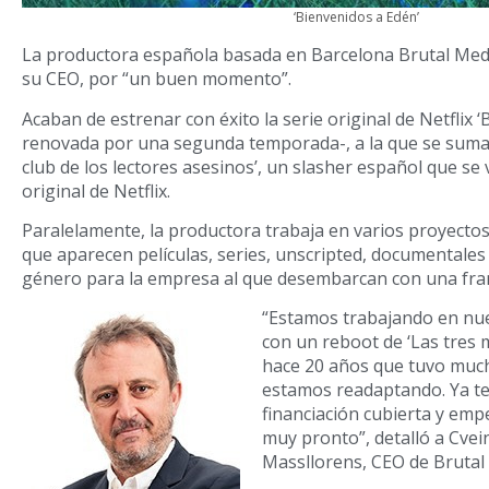
‘Bienvenidos a Edén’
La productora española basada en Barcelona Brutal Med
su CEO, por “un buen momento”.
Acaban de estrenar con éxito la serie original de Netflix 
renovada por una segunda temporada-, a la que se suma 
club de los lectores asesinos’, un slasher español que se
original de Netflix.
Paralelamente, la productora trabaja en varios proyectos
que aparecen películas, series, unscripted, documentale
género para la empresa al que desembarcan con una fran
“Estamos trabajando en nu
con un reboot de ‘Las tres m
hace 20 años que tuvo much
estamos readaptando. Ya t
financiación cubierta y em
muy pronto”, detalló a Cve
Massllorens, CEO de Brutal