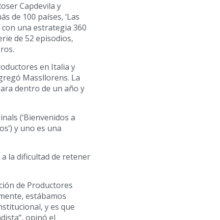
Roser Capdevila y
s de 100 países, ‘Las
a con una estrategia 360
erie de 52 episodios,
ros.
oductores en Italia y
gregó Massllorens. La
para dentro de un año y
ginals (‘Bienvenidos a
os’) y uno es una
a la dificultad de retener
ación de Productores
temente, estábamos
stitucional, y es que
ista”, opinó el