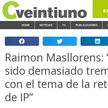
P
HOME
NOTICIAS
TV
PUBLICACIONES
Raimon Masllorens: 
sido demasiado tre
con el tema de la re
de IP”