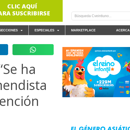
CLIC AQUÍ
ARA SUSCRIBIRSE
SECCIONES
ESPECIALES
MARKETPLACE
ACERCA
“Se ha
mendista
tención