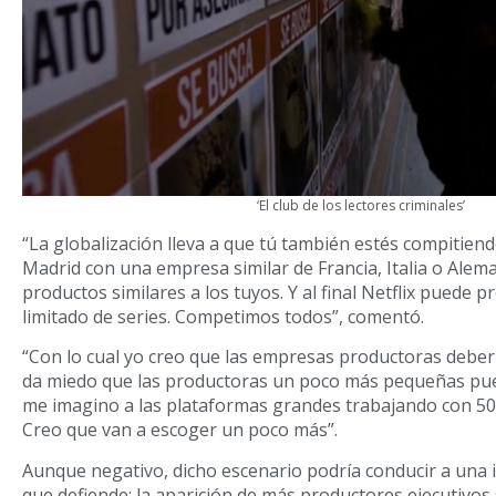
‘El club de los lectores criminales’
“La globalización lleva a que tú también estés compitien
Madrid con una empresa similar de Francia, Italia o Ale
productos similares a los tuyos. Y al final Netflix puede
limitado de series. Competimos todos”, comentó.
“Con lo cual yo creo que las empresas productoras deber
da miedo que las productoras un poco más pequeñas pue
me imagino a las plataformas grandes trabajando con 500
Creo que van a escoger un poco más”.
Aunque negativo, dicho escenario podría conducir a una 
que defiende: la aparición de más productores ejecutivos 