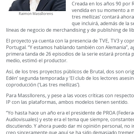
Creada en los años 90 por 
vendida en su momento a má
Raimon Massllorens
tres mellizas’ contará ahor
que incluirá, además de la s
líneas de negocio de merchandising y de publishing de lib
El proyecto ya cuenta con la presencia de TVE, TV3 y copr
Portugal. “Y estamos hablando también con Alemania”, a
primera tanda de 26 episodios de la serie estará pronta 
medio, estimó el productor.
Así, de los tres proyectos públicos de Brutal, dos son ori
Edén’ segunda temporada y ‘El club de los lectores asesin
coproducción (‘Las tres mellizas’).
Para Massllorens, y pese a las voces críticas con respecto 
IP con las plataformas, ambos modelos tienen sentido.
“Yo hasta hace un año era el presidente de PROA (Feder
Audiovisuales) y este era el tema que siempre, constan
discutiendo. Y ahora puedo dar mi opinión personal, no in
creo sinceramente que aquí se ha sido demasiado tremend