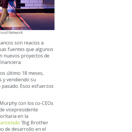
 Food Network
 bancos son reacios a
osas fuentes que algunos
án nuevos proyectos de
financiera.
los último 18 meses,
s y vendiendo su
 pasado. Esos esfuerzos
Murphy con los co-CEOs
de vicepresidente
ritaria en la
cancelado
‘Big Brother
o de desarrollo en el