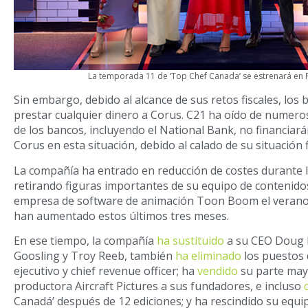
La temporada 11 de ‘Top Chef Canada’ se estrenará en
Sin embargo, debido al alcance de sus retos fiscales, los
prestar cualquier dinero a Corus. C21 ha oído de numer
de los bancos, incluyendo el National Bank, no financiar
Corus en esta situación, debido al calado de su situación 
La compañía ha entrado en reducción de costes durante 
retirando figuras importantes de su equipo de contenido
empresa de software de animación Toon Boom el verano
han aumentado estos últimos tres meses.
En ese tiempo, la compañía
ha sustituido
a su CEO Doug 
Goosling y Troy Reeb, también
ha eliminado
los puestos 
ejecutivo y chief revenue officer; ha
vendido
su parte mayo
productora Aircraft Pictures a sus fundadores, e incluso
Canadá’ después de 12 ediciones; y ha rescindido su equip