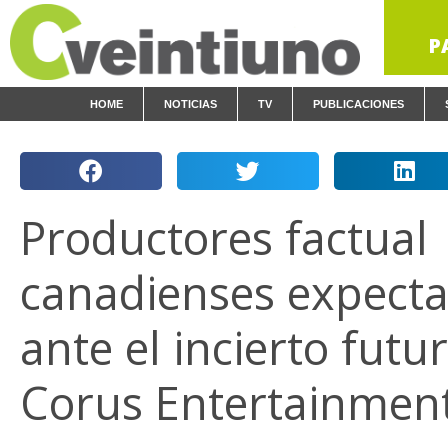
P
HOME
NOTICIAS
TV
PUBLICACIONES
Productores factual
canadienses expecta
ante el incierto futu
Corus Entertainmen