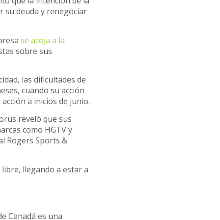
ó que la intención de la
r su deuda y renegociar
mpresa
se acoja a la
istas sobre sus
idad, las dificultades de
eses, cuando su acción
cción a inicios de junio.
orus reveló que sus
marcas como HGTV y
al Rogers Sports &
libre, llegando a estar a
 de Canadá es una