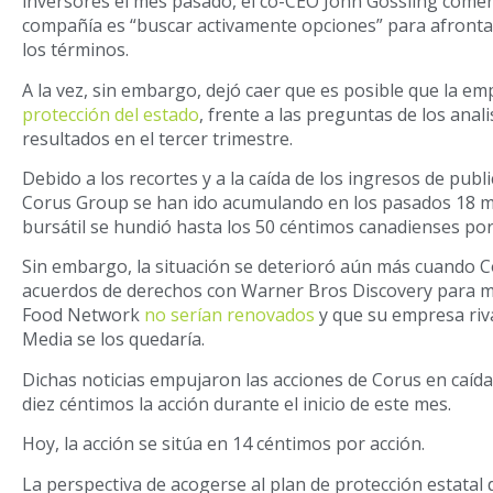
inversores el mes pasado, el co-CEO John Gossling coment
compañía es “buscar activamente opciones” para afronta
los términos.
A la vez, sin embargo, dejó caer que es posible que la e
protección del estado
, frente a las preguntas de los anal
resultados en el tercer trimestre.
Debido a los recortes y a la caída de los ingresos de public
Corus Group se han ido acumulando en los pasados 18 m
bursátil se hundió hasta los 50 céntimos canadienses por a
Sin embargo, la situación se deterioró aún más cuando C
acuerdos de derechos con Warner Bros Discovery para 
Food Network
no serían renovados
y que su empresa riv
Media se los quedaría.
Dichas noticias empujaron las acciones de Corus en caída 
diez céntimos la acción durante el inicio de este mes.
Hoy, la acción se sitúa en 14 céntimos por acción.
La perspectiva de acogerse al plan de protección estatal