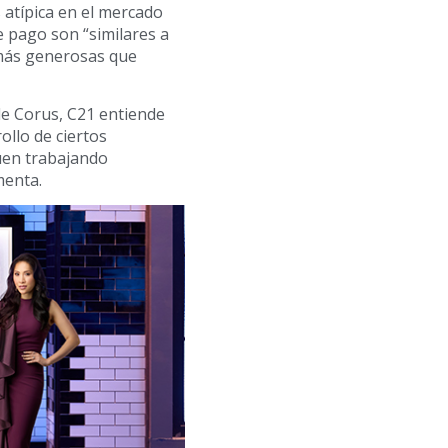
 atípica en el mercado
 pago son “similares a
 más generosas que
de Corus, C21 entiende
ollo de ciertos
uen trabajando
menta.