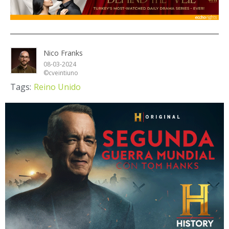
Nico Franks
08-03-2024
©cveintiuno
Tags:
Reino Unido