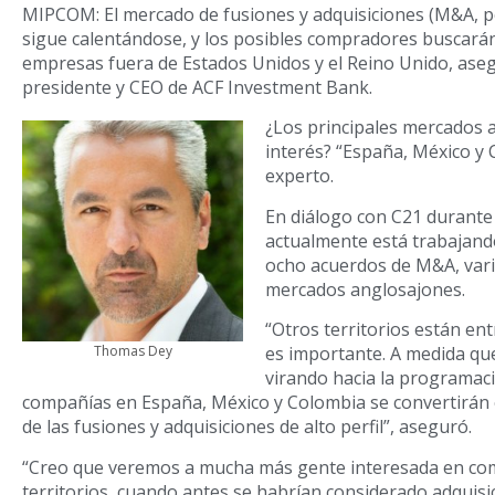
MIPCOM: El mercado de fusiones y adquisiciones (M&A, po
sigue calentándose, y los posibles compradores buscarán
empresas fuera de Estados Unidos y el Reino Unido, as
presidente y CEO de ACF Investment Bank.
¿Los principales mercados a
interés? “España, México y 
experto.
En diálogo con C21 durante
actualmente está trabajando
ocho acuerdos de M&A, vario
mercados anglosajones.
“Otros territorios están ent
es importante. A medida qu
Thomas Dey
virando hacia la programació
compañías en España, México y Colombia se convertirán 
de las fusiones y adquisiciones de alto perfil”, aseguró.
“Creo que veremos a mucha más gente interesada en co
territorios, cuando antes se habrían considerado adquisic