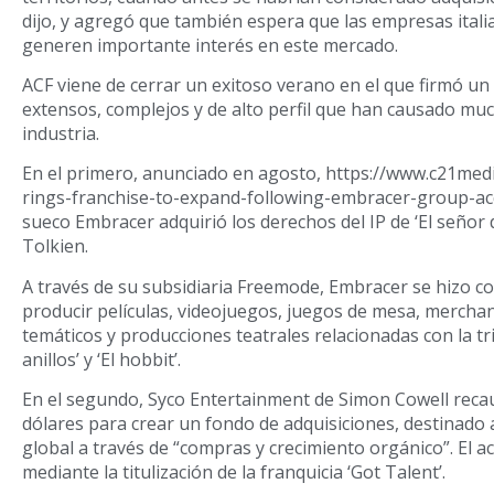
dijo, y agregó que también espera que las empresas itali
generen importante interés en este mercado.
ACF viene de cerrar un exitoso verano en el que firmó un
extensos, complejos y de alto perfil que han causado mu
industria.
En el primero, anunciado en agosto, https://www.c21med
rings-franchise-to-expand-following-embracer-group-acq
sueco Embracer adquirió los derechos del IP de ‘El señor d
Tolkien.
A través de su subsidiaria Freemode, Embracer se hizo c
producir películas, videojuegos, juegos de mesa, mercha
temáticos y producciones teatrales relacionadas con la tri
anillos’ y ‘El hobbit’.
En el segundo, Syco Entertainment de Simon Cowell reca
dólares para crear un fondo de adquisiciones, destinado 
global a través de “compras y crecimiento orgánico”. El a
mediante la titulización de la franquicia ‘Got Talent’.