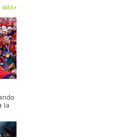
MÁS
iando
a la