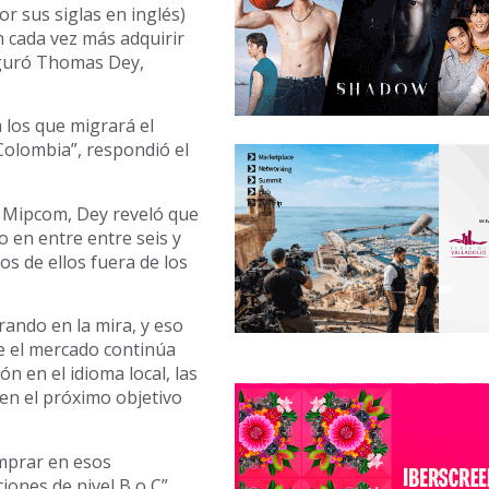
r sus siglas en inglés)
 cada vez más adquirir
eguró Thomas Dey,
 los que migrará el
Colombia”, respondió el
 Mipcom, Dey reveló que
 en entre entre seis y
s de ellos fuera de los
rando en la mira, y eso
e el mercado continúa
n en el idioma local, las
en el próximo objetivo
mprar en esos
iones de nivel B o C”,