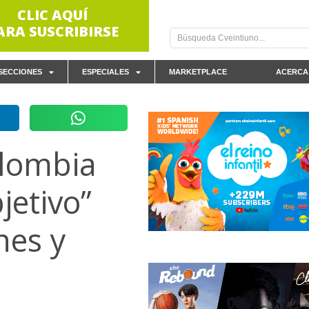
CLIC AQUÍ
ARA SUSCRIBIRSE
SECCIONES
ESPECIALES
MARKETPLACE
ACERCA
olombia
jetivo”
nes y