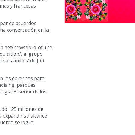
anas y francesas
 par de acuerdos
cha conversación en la
ia.net/news/lord-of-the-
uisition/, el grupo
e los anillos’ de JRR
on los derechos para
ndising, parques
logía ‘El señor de los
udó 125 millones de
a expandir su alcance
cuerdo se logró