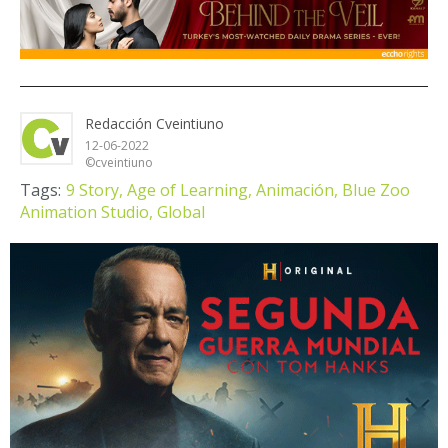
Redacción Cveintiuno
12-06-2022
©cveintiuno
Tags:
9 Story,
Age of Learning,
Animación,
Blue Zoo
Animation Studio,
Global